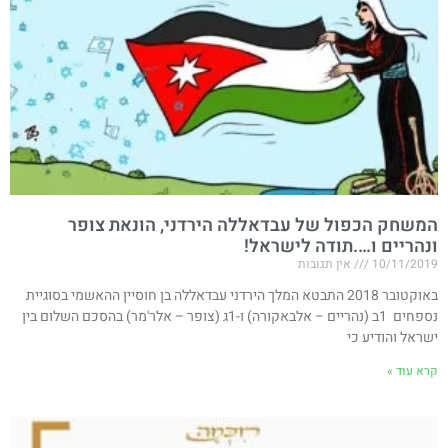
המשחק הכפול של עבדאללה הירדני, הונאת צופר
ונהריים ו….תודה לישראל!​
10/11/2019
אין תגובות
באוקטובר 2018 התבטא המלך הירדני עבדאללה בן חוסיין ההאשמי בסוגיית
נספחים 1ב (נהריים – אלבאקורה) ו-1ג (צופר – אלר'מר) בהסכם השלום בין
ישראל והודיע כי
קרא עוד »