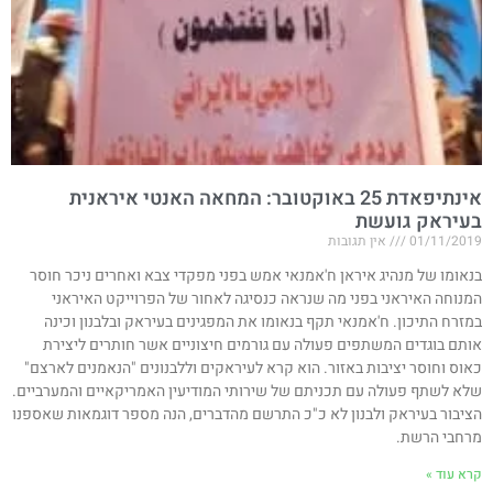
אינתיפאדת 25 באוקטובר: המחאה האנטי איראנית
בעיראק גועשת
01/11/2019
אין תגובות
בנאומו של מנהיג איראן ח'אמנאי אמש בפני מפקדי צבא ואחרים ניכר חוסר
המנוחה האיראני בפני מה שנראה כנסיגה לאחור של הפרוייקט האיראני
במזרח התיכון. ח'אמנאי תקף בנאומו את המפגינים בעיראק ובלבנון וכינה
אותם בוגדים המשתפים פעולה עם גורמים חיצוניים אשר חותרים ליצירת
כאוס וחוסר יציבות באזור. הוא קרא לעיראקים וללבנונים "הנאמנים לארצם"
שלא לשתף פעולה עם תכניתם של שירותי המודיעין האמריקאיים והמערביים.
הציבור בעיראק ולבנון לא כ"כ התרשם מהדברים, הנה מספר דוגמאות שאספנו
מרחבי הרשת.
קרא עוד »