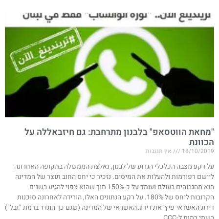
"מחאת הווטסאפ" בלבנון מתרחבת: גם חיזבאללה על
הכוונת​
18/10/2019
אין תגובות
על רקע מצבה הכלכלי הגרוע של לבנון, נאלצת הממשלה בתקופה האחרונה
ליישם רפורמות ולהעלות את המיסים. נזכיר כי יחס החוב תוצר של המדינה
הוא מהגבוהים בעולם ועומד על כ-150% תוך שהוא צפוי להגיע בשנים
הקרובות ליחס של 180%. על רקע הנתונים האלו, הורידה לאחרונה סוכנות
דירוג האשראי פיץ' את דירוג האשראי של המדינה (שגם כך הוגדר ברמת "זבל")
בשתי רמות ל-CCC.