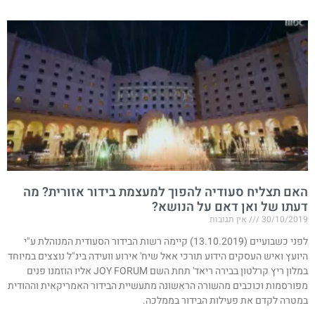
האם תצליח סעודיה להפוך למעצמת בידור אזורית? מה
דעתו של ואן דאם על הנושא? ​
30/10/2019
אין תגובות
לפני כשבועיים (13.10.2019) קיימה רשות הבידור הסעודית המנוהלת ע"י
היועץ ואיש העסקים הידוע תורכי אאל שיח' אירוע וועידה בינ"ל נוצצים במיוחד
במלון ריץ קרלטון בבירה ריאד' תחת השם JOY FORUM אליו הוזמנו פנים
מפורסמות וכוכבים מהשורה הראשונה מתעשיית הבידור האמריקאית וההודית
במטרה לקדם את פעילות הבידור בממלכה.