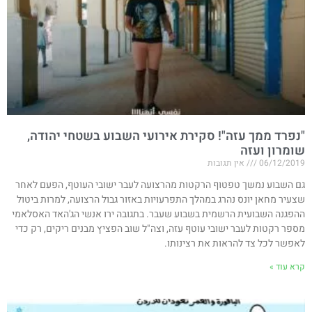
"נפרד ממך עזה"! סקירת אירועי השבוע בשטחי יהודה,
שומרון ועזה
06/12/2019
אין תגובות
גם השבוע נמשך טפטוף הרקטות מהרצועה לעבר ישובי העוטף, הפעם לאחר
שצעיר מחאן יונס נהרג במהלך התפרעויות באזור גבול הרצועה, למרות ביטול
ההפגנה השבועית הרשמית בשבוע שעבר. בתגובה ירו אנשי הג'האד האסלאמי
מספר רקטות לעבר ישובי עוטף עזה, וצה"ל שוב הפציץ מבנים ריקים, רק כדי
לאפשר לכל צד להראות את רצינותו.
קרא עוד »