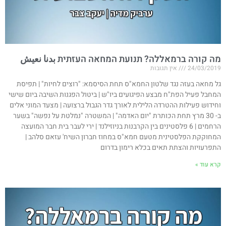
מה קורה ברמאללה? תנועת המחאה העזתית بدنا نعيش
24/03/2019
אין תגובות
גל מחאה בעזה נגד שלטון החמא"ס תחת הסיסמא: "רוצים לחיות" | תפיסת
המחבל פעיל הפת"ח מבצע הפיגועים ביו"ש | ביטול הפגנות השיבה ביום שישי
וחידוש פעילות ההטרדה הלילית לאורך גדר הגבול ברצועה | מצעד המוני אלים
ב- 30 מרץ תחת הכותרת "יום האדמה" | המשטרה "נמלטת על נפשה" בשער
הרחמים | 6 פלסטינים בין הקרבנות בניוזילנד | ירי לעבר בית חבר המועצה
המחוקקת הפלסטינית מטעם חמא"ס במחוז חברון השיח' עזאם סלהב |
התפרעויות והצתת תאים בכלא רימון בדרום​
קרא עוד »