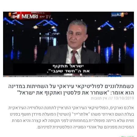
כשמתלוננים לפוליטיקאי עיראקי על השחיתות במדינה
הוא אומר: "אשחרר את פלסטין ואתקוף את ישראל"
13/10/2019
אין תגובות
אלכס וארקיס, הפוליטיקאי העיראקי התראיין לתחנת הטלוויזיה העיראקית
בעלת השם האירוני משהו "אלתר'ייר" (השינוי) הפועלת מירדן חושף בפנינו
זווית שלא הייתה פופולרית במחוזותינו לפני תקופה לא קצרה והיא הסרת
המסיכות מפניהם של אוהדי הסוגייה הפלסטינית למיניהם.