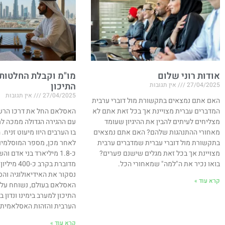
אודות רוני שלום
מו"מ וקבלת החלטות
התיכון
27/04/2025
אין תגובות
27/04/2025
אין תגובות
האם אתם נמצאים בתקשורת מול דוברי ערבית
המדברים עברית מצויינת אך בכל זאת אתם לא
מצליחים לעיתים להבין את ההיגיון שעומד
עם ההגירה הגדולה ממכה למ
מאחורי ההתנהגות שלהם? האם אתם נמצאים
בתקשורת מול דוברי עברית שמדברים ערבית
לאחר מכן, מספר המוסלמים
מצויינת אך בכל זאת מגלים שישנם פערים?
כ-1.8 מיליארד בני אדם 
בואו נכיר את ה"למה" שמאחורי הכל.
מדוברת בקרב 
נסקור את האידיאולוגיה וה
קרא עוד »
האסלאם בעולם, נשוחח על 
התיכון למערב בימינו ונדון
הערבית והזהות האסלאמית במ
קרא עוד »