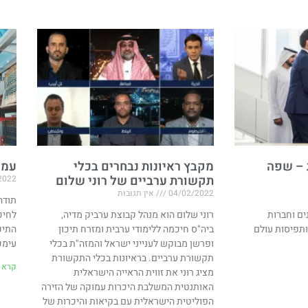
 – שפה
מקבץ ראיונות נבחרים בכלי
עמו
תקשורת ערביים של רוני שלום
2022
04/02/2022
אין תגובות
ים וחברות
רוני שלום הוא מנהל קבוצת ערביק מדיה,
לחיכ
ותפיסות עולם
ביה"ס חיכמה ללימודי ערבית ומזרח תיכון
התיכ
ופרשן מבוקש לענייני ישראל והמזה"ת בכלי
עימכ
תקשורת ערביים. בראיונות בכלי התקשורת
קרא ע
מציג רוני את זווית הראייה הישראלית
האותנטית המשלבת היכרות עמוקה של הזירה
הפוליטית הישראלית עם בקיאות והיכרות של