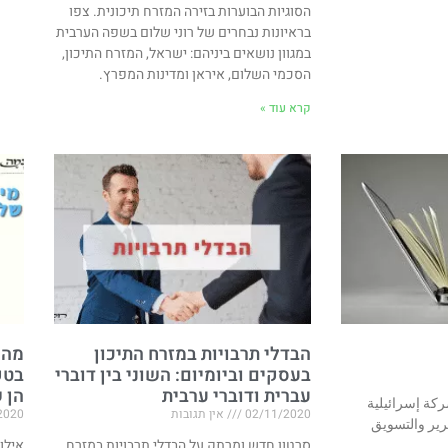
הסוגיות הבוערות בזירה המזרח תיכונית. צפו
בראיונות נבחרים של רוני שלום בשפה הערבית
במגוון נושאים ביניהם: ישראל, המזרח התיכון,
הסכמי השלום, איראן ומדינות המפרץ.
קרא עוד »
הבדלי תרבויות במזרח התיכון
מה 
בעסקים וביומיום: השוני בין דוברי
בטק
עברית ודוברי ערבית
הן 
كة إسرائيلية
02/11/2020
אין תגובות
2020
رير والتسويق
סרטון חדש ומרתק על הבדלי תרבויות במזרח
אילו