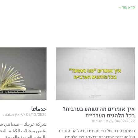
קרא עוד »
איך אומרים מה נשמע בערבית?
خدماتنا
בכל הלהגים הערביים
02/12/2020
אין תגובות
04/02/2022
אין תגובות
شركة عربيك – ميديا هي شر
בפוסט קודם של חיכמה דיברנו על ההיסטוריה
تختص بمجالات الكتابة، التح
של הערבית המדוברת וכיצד נוצרו הלהגים
باللغتين العبرية والعربية.