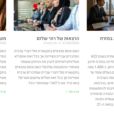
 במזרח
הרצאות של רוני שלום
משח
27/04/2025
אין תגובות
2025
האם אתם נמצאים בתקשורת מול דוברי ערבית
האם 
האסלאם החל את דרכו הרשמית בשנת 622
המדברים עברית מצויינת אך בכל זאת אתם לא
המדב
דינה במזרח תיכון
מצליחים לעיתים להבין את ההיגיון שעומד
מצלי
בו הערבים היוו מיעוט זניח. היום, כ-1,400 שנה
מאחורי ההתנהגות שלהם? האם אתם נמצאים
מאחו
 בעולם עומד עד
בתקשורת מול דוברי עברית שמדברים ערבית
בתקש
והשפה הערבית
מצויינת אך בכל זאת מגלים שישנם פערים?
מצוי
כ-400 מיליון איש. בהרצאה
בואו נכיר את ה"למה" שמאחורי הכל.
בואו
סיבות להתפשטות
קרא עוד »
קרא ע
ההגירה מהמזרח
 בשאלת הזהות
אה ה-21.