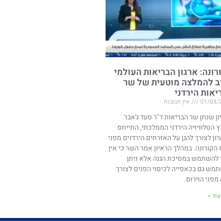
רונה: ארגון הבריאות העולמי
ב להמלצה מוטעית של שר
יאות הירדני
01/03/
אין תגובות
ון שנתן שר הבריאות ד"ר סעד ג'אבר
ץ הטלוויזיה הירדני הממלכתי, התייחס
ון לצורך להגן על האזרחים הירדנים מפני
ס הקורונה. במהלך הראיון אמר השר כי אין
 להשתמש במסיכת הגנה אלא ניתן
מש גם בכאפייה לכיסוי הפנים לצורך
מפני הוירוס.
וד »