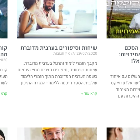
 הסכם
שיחות וסיפורים בערבית מדוברת
קור
ירויות​:
מהע
29/07/2020
אין תגובות
אל!
2020
מקבץ חומרי לימוד ותרגול בערבית מדוברת,
שיחות, שיחונים, סיפורים קצרים מחיי היומיום
קורס
השלום עם איחוד
בשפה הערבית המדוברת מתוך חומרי הלימוד
העול
לישראל! פרוייקט
של בית הספר חיכמה ללימודי המזרח התיכון
לשונ
יירות מאיחוד
קרא עוד »
קרא ע
 ההיכרות עם