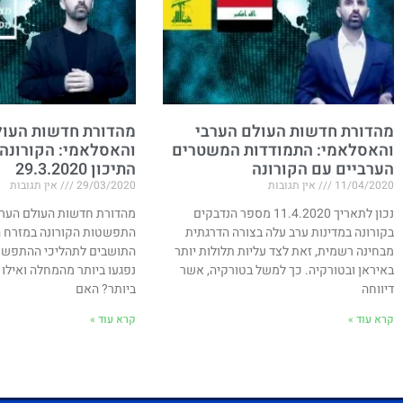
מהדורת חדשות העולם הערבי
מהדורת חדשות העול
והאסלאמי: התמודדות המשטרים
והאסלאמי: הקורונה
הערביים עם הקורונה
התיכון 29.3.2020
11/04/2020
אין תגובות
29/03/2020
אין תגובות
נכון לתאריך 11.4.2020 מספר הנדבקים
מהדורת חדשות העולם הערב
בקורונה במדינות ערב עלה בצורה הדרגתית
התפשטות הקורונה במזרח הת
מבחינה רשמית, זאת לצד עליות תלולות יותר
התושבים לתהליכי ההתפשטו
באיראן ובטורקיה. כך למשל בטורקיה, אשר
נפגעו ביותר מהמחלה ואילו 
דיווחה
ביותר? האם
קרא עוד »
קרא עוד »