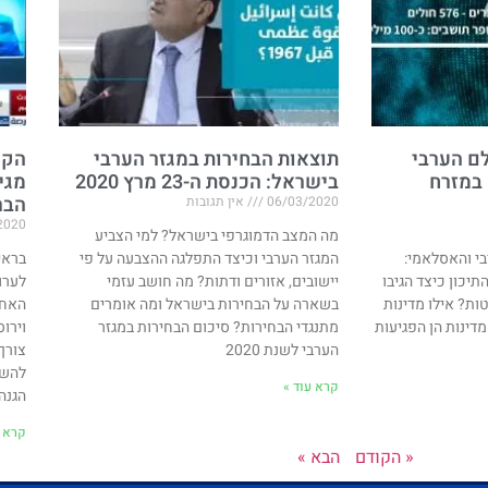
ם הערבי
תוצאות הבחירות במגזר הערבי
הקו
 במזרח
בישראל: הכנסת ה-23 מרץ 2020
מגי
הבר
06/03/2020
אין תגובות
2020
מה המצב הדמוגרפי בישראל? למי הצביע
י והאסלאמי:
המגזר הערבי וכיצד התפלגה ההצבעה על פי
בראי
יכון כיצד הגיבו
יישובים, אזורים ודתות? מה חושב עזמי
לערו
ת? אילו מדינות
בשארה על הבחירות בישראל ומה אומרים
האחר
מדינות הן הפגיעות
מתנגדי הבחירות? סיכום הבחירות במגזר
וירו
הערבי לשנת 2020
צורך
להשת
קרא עוד »
הגנה 
קרא ע
« הקודם
הבא »