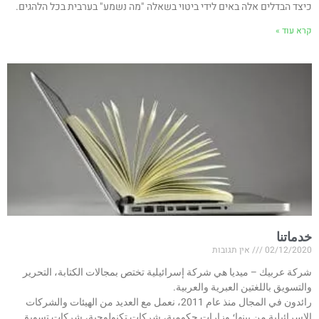
כיצד הבדלים אלה באים לידי ביטוי בשאלה "מה נשמע" בערבית בכל הלהגים.
קרא עוד »
خدماتنا
02/12/2020
אין תגובות
شركة عربيك – ميديا هي شركة إسرائيلية تختص بمجالات الكتابة، التحرير
والتسويق باللغتين العبرية والعربية.
رائدون في المجال منذ عام 2011، نعمل مع العديد من الهيئات والشركات
الإسرائيلية من بينها؛ وزارات حكومية، شركات تكنولوجية، شركات تسويق