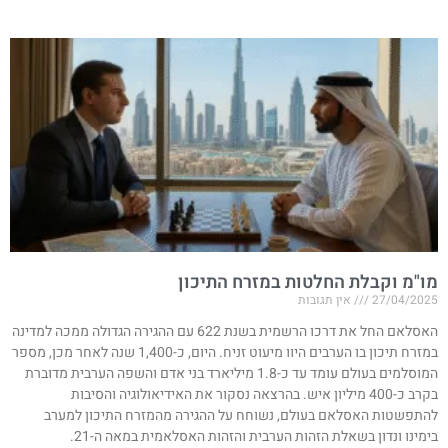
מו"מ וקבלת החלטות במזרח התיכון
27/04/2025
אין תגובות
האסלאם החל את דרכו הרשמית בשנת 622 עם ההגירה הגדולה ממכה למדינה
במזרח תיכון בו הערבים היוו מיעוט זניח. היום, כ-1,400 שנה לאחר מכן, מספר
המוסלמים בעולם עומד עד כ-1.8 מיליארד בני אדם והשפה הערבית מדוברת
בקרב כ-400 מיליון איש. בהרצאה נסקור את האידיאולוגיה והסיבות
להתפשטות האסלאם בעולם, נשוחח על ההגירה מהמזרח התיכון למערב
בימינו ונדון בשאלת הזהות הערבית והזהות האסלאמית במאה ה-21.