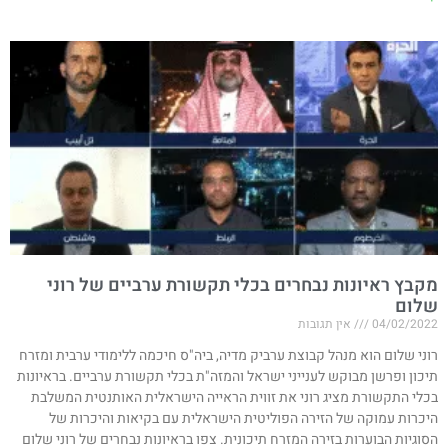
מקבץ ראיונות נבחרים בכלי תקשורת ערביים של רוני
שלום
04/02/2022
אין תגובות
רוני שלום הוא מנהל קבוצת ערביק מדיה, ביה"ס חיכמה ללימודי ערבית ומזרח
תיכון ופרשן מבוקש לענייני ישראל והמזה"ת בכלי תקשורת ערביים. בראיונות
בכלי התקשורת מציג רוני את זווית הראייה הישראלית האותנטית המשלבת
היכרות עמוקה של הזירה הפוליטית הישראלית עם בקיאות והיכרות של
הסוגיות הבוערות בזירה המזרח תיכונית. צפו בראיונות נבחרים של רוני שלום