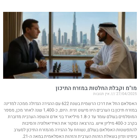
מו"מ וקבלת החלטות במזרח התיכון
27/04/2025
אין תגובות
האסלאם החל את דרכו הרשמית בשנת 622 עם ההגירה הגדולה ממכה למדינה
במזרח תיכון בו הערבים היוו מיעוט זניח. היום, כ-1,400 שנה לאחר מכן, מספר
המוסלמים בעולם עומד עד כ-1.8 מיליארד בני אדם והשפה הערבית מדוברת
בקרב כ-400 מיליון איש. בהרצאה נסקור את האידיאולוגיה והסיבות
להתפשטות האסלאם בעולם, נשוחח על ההגירה מהמזרח התיכון למערב
בימינו ונדון בשאלת הזהות הערבית והזהות האסלאמית במאה ה-21.