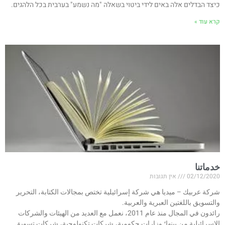
כיצד הבדלים אלה באים לידי ביטוי בשאלה "מה נשמע" בערבית בכל הלהגים.
קרא עוד »
خدماتنا
02/12/2020
אין תגובות
شركة عربيك – ميديا هي شركة إسرائيلية تختص بمجالات الكتابة، التحرير
والتسويق باللغتين العبرية والعربية.
رائدون في المجال منذ عام 2011، نعمل مع العديد من الهيئات والشركات
الإسرائيلية من بينها؛ وزارات حكومية، شركات تكنولوجية، شركات تسويق