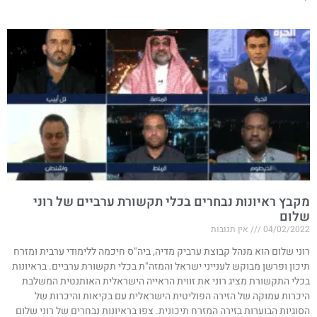
מקבץ ראיונות נבחרים בכלי תקשורת ערביים של רוני
שלום
04/02/2022
אין תגובות
רוני שלום הוא מנהל קבוצת ערביק מדיה, ביה"ס חיכמה ללימודי ערבית ומזרח
תיכון ופרשן מבוקש לענייני ישראל והמזה"ת בכלי תקשורת ערביים. בראיונות
בכלי התקשורת מציג רוני את זווית הראייה הישראלית האותנטית המשלבת
היכרות עמוקה של הזירה הפוליטית הישראלית עם בקיאות והיכרות של
הסוגיות הבוערות בזירה המזרח תיכונית. צפו בראיונות נבחרים של רוני שלום