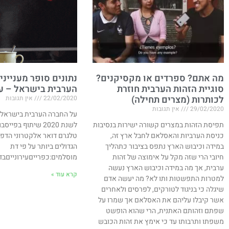
מה אתם? ספרדים או מקסיקנים?
נתונים סופר מעניינ
סוגיית הזהות הערבית חוזרת
הערבית בישראל – עדכני
לכותרות (מצרים תחילה)​
22/02/2020
אין תגובות
29/02/2020
אין תגובות
על החברה הערבית בישראל –
תפיסת הזהות במצרים קשורה ישירות בנסיבות
לשנת 2020 שיתוף בפ
כניסת הערביות והאסלאם לחבל ארץ זה,
טלגרם דואר אלקטרוני הדפס
במידה וכיבוש הארץ נתפס בציבור כתהליך
הגדולים ביותר על פי דת
חיובי הרי שזה מקל על אימוצה של זהות
מוסלמים:כפרייםעירונייםבד
ערבית, אך מה במידה וכיבוש הארץ נעשה
קרא עוד »
למטרות התפשטות ותו לא? מה יעשה אדם
שיגלה כי בניגוד לטורקים, לפרסים ולאחרים
אשר קיבלו עליהם את האסלאם אך שמרו על
שפתם וזהותם האתנית, הרי שהוא הופשט
משפתו ותרבותו עד כי אימץ את זהות הכובש