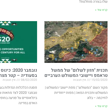
שלו בצורה מוחלטת?
קרא עוד »
תכנית "חזון לשלום" של ממשל
טראמפ ויישובי המשולש הערביים​
בסעודיה – קטר מצחצ
15/02/2020
אין תגובות
08/02/2020
אין תגובות
מקור השם "המשולש" | מפת יישובי המשולש |
פסגת הכלכלות הגדולות בעו
המשולש ותכנית המאה | מפות ייחודיות
נובמבר 2020 לצד מחא
לחיכמה – בלוג​
בינלאומיים על פגיעה בחופש 
האדם במדינה
קרא עוד »