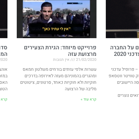
ים על החברה
פרוייקט מיוחד: הגירת הצעירים
סדר
 2020
מרצועת עזה
המז
21/02/2020
אין תגובות
2020
 פרופיל עדכני
עשרות אלפי עזתים בורחים משלטון חמאס
אוהב
ייסבוק טוויטר ווטסאפ
ומהגרים בהמוניהם מעזה לאירופה בדרכים
במזר
ה היישובים
חוקיות ולא חוקיות כאחד, סרטונים, ציטוטים
האסל
מליבה של הרצועה
הטוב
ואים נוצרים
קרא עוד »
קרא ע