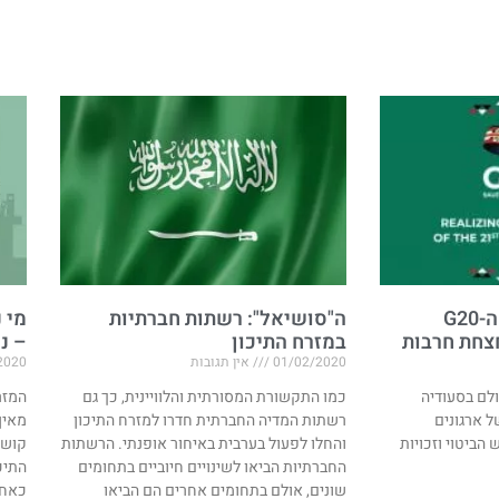
נובמבר 2020: כינוס ה-G20
ה"סושיאל": רשתות חברתיות
מי 
חת חרבות​
במזרח התיכון
– נכ
01/02/2020
אין תגובות
2020
לם בסעודיה
כמו התקשורת המסורתית והלוויינית, כך גם
המזר
ות של ארגונים
רשתות המדיה החברתית חדרו למזרח התיכון
מאין
הביטוי וזכויות
והחלו לפעול בערבית באיחור אופנתי. הרשתות
קושי
החברתיות הביאו לשינויים חיוביים בתחומים
התיכ
שונים, אולם בתחומים אחרים הם הביאו
כאחד