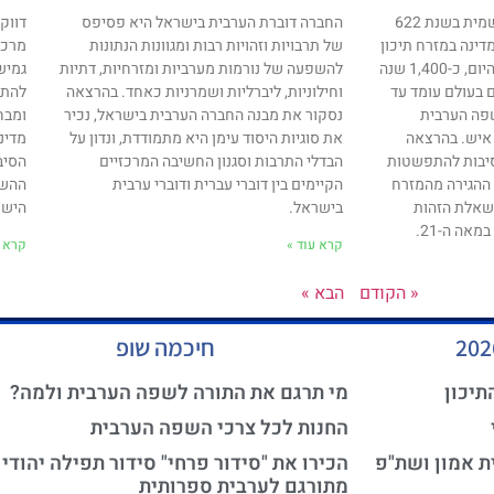
האסלאם החל את דרכו הרשמית בשנת 622
החברה דוברת הערבית בישראל היא פסיפס
דווק
דינה במזרח תיכון
של תרבויות וזהויות רבות ומגוונות הנתונות
מרכי
בו הערבים היוו מיעוט זניח. היום, כ-1,400 שנה
להשפעה של נורמות מערביות ומזרחיות, דתיות
גמיש
 בעולם עומד עד
וחילוניות, ליברליות ושמרניות כאחד. בהרצאה
להתמ
והשפה הערבית
נסקור את מבנה החברה הערבית בישראל, נכיר
ומבח
כ-400 מיליון איש. בהרצאה
את סוגיות היסוד עימן היא מתמודדת, ונדון על
מדינ
סיבות להתפשטות
הבדלי התרבות וסגנון החשיבה המרכזיים
הסיב
ההגירה מהמזרח
הקיימים בין דוברי עברית ודוברי ערבית
ההשל
 בשאלת הזהות
בישראל.
הישר
אה ה-21.
קרא עוד »
קרא ע
« הקודם
הבא »
חיכמה שופ
תיכון
מי תרגם את התורה לשפה הערבית ולמה?
החנות לכל צרכי השפה הערבית
ת אמון ושת"פ
הכירו את "סידור פרחי" סידור תפילה יהודי
מתורגם לערבית ספרותית