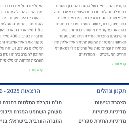
הקודים החברתיים של המזרח התיכון מהווים
בסיס להתנהלות חברתית ואישית באזורנו מזה
עם ההגירה הגדולה ממכה למ
אלפי שנים ומהם נגזרים מושגים ואידיאלים
כשבטיות, כבוד, בושה, מעמד וערכים נוספים.
לאחר מכן, מספר המוסלמים
בהרצאה נסקור את מושגי הכבוד והבושה
כ-1.8 מיליארד בני אדם 
וחשיבותם בחברות המזרח תיכוניות, מעמד
מדוברת בקרב 
האישה והמסגרת המשפחתית האידיאלית ונדון
נסקור את האידיאולוגיה וה
בסתירות ובהתאמות של ערכים אלו למאפייני
האסלאם בעולם, נשוחח על 
החיים המערביים – המודרניים.
התיכון למערב בימינו ונדון
הערבית והזהות האסלאמית במ
קרא עוד »
קרא עוד »
תקנון ונהלים
הרצאות 2025 - 2026
הצהרת נגישות
מו"מ וקבלת החלטות במזרח ה
מדיניות פרטיות
משחק השחמט המזרח תיכוני
מדיניות החזרת ספרים
החברה הערבית בישראל: בניי