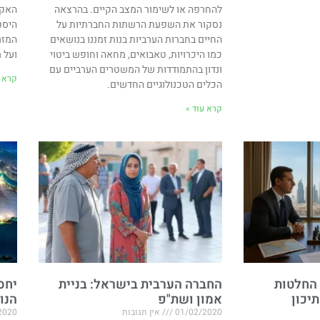
להחרפה או לשימור המצב הקיים. בהרצאה
האקט
נסקור את השפעת הרשתות החברתיות על
היסט
החיים בחברות הערביות בנות זמננו בנושאים
המזר
כמו היכרויות, טאבואים, מחאה וחופש ביטוי
ועל 
ונדון בהתמודדות של המשטרים הערביים עם
קרא ע
הכלים הטכנולוגיים החדשים.
קרא עוד »
החלטות
החברה הערבית בישראל: בניית
יחס
יכון
אמון ושת"פ
הנו
01/02/2020
אין תגובות
2020