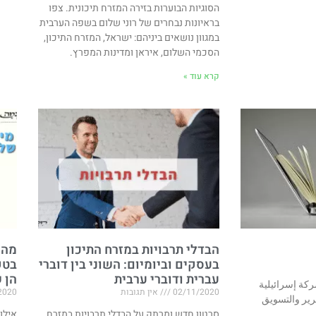
הסוגיות הבוערות בזירה המזרח תיכונית. צפו
בראיונות נבחרים של רוני שלום בשפה הערבית
במגוון נושאים ביניהם: ישראל, המזרח התיכון,
הסכמי השלום, איראן ומדינות המפרץ.
קרא עוד »
הבדלי תרבויות במזרח התיכון
מה 
בעסקים וביומיום: השוני בין דוברי
בטק
עברית ודוברי ערבית
הן 
كة إسرائيلية
02/11/2020
אין תגובות
2020
رير والتسويق
סרטון חדש ומרתק על הבדלי תרבויות במזרח
אילו