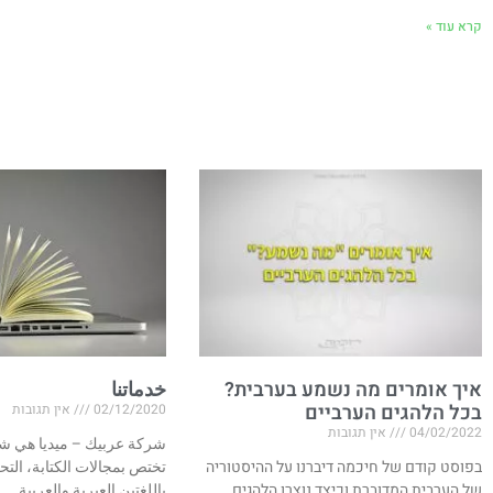
קרא עוד »
איך אומרים מה נשמע בערבית?
خدماتنا
בכל הלהגים הערביים
02/12/2020
אין תגובות
04/02/2022
אין תגובות
شركة عربيك – ميديا هي شر
בפוסט קודם של חיכמה דיברנו על ההיסטוריה
تختص بمجالات الكتابة، التح
של הערבית המדוברת וכיצד נוצרו הלהגים
باللغتين العبرية والعربية.