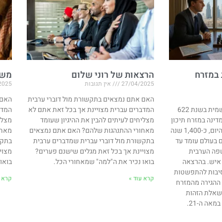
 במזרח
הרצאות של רוני שלום
משח
27/04/2025
אין תגובות
2025
האם אתם נמצאים בתקשורת מול דוברי ערבית
האם 
האסלאם החל את דרכו הרשמית בשנת 622
המדברים עברית מצויינת אך בכל זאת אתם לא
המדב
דינה במזרח תיכון
מצליחים לעיתים להבין את ההיגיון שעומד
מצלי
בו הערבים היוו מיעוט זניח. היום, כ-1,400 שנה
מאחורי ההתנהגות שלהם? האם אתם נמצאים
מאחו
 בעולם עומד עד
בתקשורת מול דוברי עברית שמדברים ערבית
בתקש
והשפה הערבית
מצויינת אך בכל זאת מגלים שישנם פערים?
מצוי
כ-400 מיליון איש. בהרצאה
בואו נכיר את ה"למה" שמאחורי הכל.
בואו
סיבות להתפשטות
קרא עוד »
קרא ע
ההגירה מהמזרח
 בשאלת הזהות
אה ה-21.