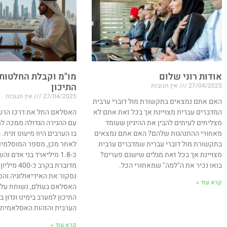
אודות רוני שלום
מו"מ וקבלת החלטות
התיכון
27/04/2025
אין תגובות
27/04/2025
אין תגובות
האם אתם נמצאים בתקשורת מול דוברי ערבית
המדברים עברית מצויינת אך בכל זאת אתם לא
מצליחים לעיתים להבין את ההיגיון שעומד
עם ההגירה הגדולה ממכה למ
מאחורי ההתנהגות שלהם? האם אתם נמצאים
בתקשורת מול דוברי עברית שמדברים ערבית
לאחר מכן, מספר המוסלמים
מצויינת אך בכל זאת מגלים שישנם פערים?
כ-1.8 מיליארד בני אדם 
בואו נכיר את ה"למה" שמאחורי הכל.
מדוברת בקרב 
נסקור את האידיאולוגיה וה
קרא עוד »
האסלאם בעולם, נשוחח על 
התיכון למערב בימינו ונדון
הערבית והזהות האסלאמית במ
קרא עוד »