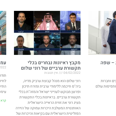
 – שפה
מקבץ ראיונות נבחרים בכלי
עמו
תקשורת ערביים של רוני שלום
2022
04/02/2022
אין תגובות
ים וחברות
רוני שלום הוא מנהל קבוצת ערביק מדיה,
לחיכ
ותפיסות עולם
ביה"ס חיכמה ללימודי ערבית ומזרח תיכון
התיכ
ופרשן מבוקש לענייני ישראל והמזה"ת בכלי
עימכ
תקשורת ערביים. בראיונות בכלי התקשורת
קרא ע
מציג רוני את זווית הראייה הישראלית
האותנטית המשלבת היכרות עמוקה של הזירה
הפוליטית הישראלית עם בקיאות והיכרות של