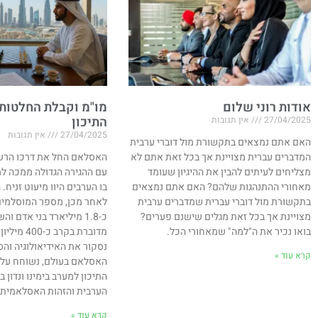
אודות רוני שלום
מו"מ וקבלת החלטות
התיכון
27/04/2025
אין תגובות
27/04/2025
אין תגובות
האם אתם נמצאים בתקשורת מול דוברי ערבית
המדברים עברית מצויינת אך בכל זאת אתם לא
מצליחים לעיתים להבין את ההיגיון שעומד
עם ההגירה הגדולה ממכה למ
מאחורי ההתנהגות שלהם? האם אתם נמצאים
בתקשורת מול דוברי עברית שמדברים ערבית
לאחר מכן, מספר המוסלמים
מצויינת אך בכל זאת מגלים שישנם פערים?
כ-1.8 מיליארד בני אדם 
בואו נכיר את ה"למה" שמאחורי הכל.
מדוברת בקרב 
נסקור את האידיאולוגיה וה
קרא עוד »
האסלאם בעולם, נשוחח על 
התיכון למערב בימינו ונדון
הערבית והזהות האסלאמית במ
קרא עוד »