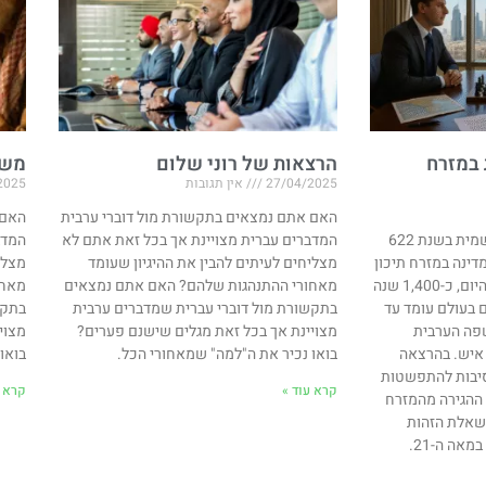
 במזרח
הרצאות של רוני שלום
משח
27/04/2025
אין תגובות
2025
האם אתם נמצאים בתקשורת מול דוברי ערבית
האם 
האסלאם החל את דרכו הרשמית בשנת 622
המדברים עברית מצויינת אך בכל זאת אתם לא
המדב
דינה במזרח תיכון
מצליחים לעיתים להבין את ההיגיון שעומד
מצלי
בו הערבים היוו מיעוט זניח. היום, כ-1,400 שנה
מאחורי ההתנהגות שלהם? האם אתם נמצאים
מאחו
 בעולם עומד עד
בתקשורת מול דוברי עברית שמדברים ערבית
בתקש
והשפה הערבית
מצויינת אך בכל זאת מגלים שישנם פערים?
מצוי
כ-400 מיליון איש. בהרצאה
בואו נכיר את ה"למה" שמאחורי הכל.
בואו
סיבות להתפשטות
קרא עוד »
קרא ע
ההגירה מהמזרח
 בשאלת הזהות
אה ה-21.