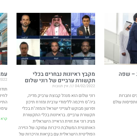
 – שפה
מקבץ ראיונות נבחרים בכלי
עמו
תקשורת ערביים של רוני שלום
2022
04/02/2022
אין תגובות
ים וחברות
רוני שלום הוא מנהל קבוצת ערביק מדיה,
לחיכ
ותפיסות עולם
ביה"ס חיכמה ללימודי ערבית ומזרח תיכון
התיכ
ופרשן מבוקש לענייני ישראל והמזה"ת בכלי
עימכ
תקשורת ערביים. בראיונות בכלי התקשורת
קרא ע
מציג רוני את זווית הראייה הישראלית
האותנטית המשלבת היכרות עמוקה של הזירה
הפוליטית הישראלית עם בקיאות והיכרות של