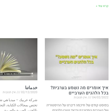
קרא עוד »
איך אומרים מה נשמע בערבית?
خدماتنا
בכל הלהגים הערביים
02/12/2020
אין תגובות
04/02/2022
אין תגובות
شركة عربيك – ميديا هي شر
בפוסט קודם של חיכמה דיברנו על ההיסטוריה
تختص بمجالات الكتابة، التح
של הערבית המדוברת וכיצד נוצרו הלהגים
باللغتين العبرية والعربية.