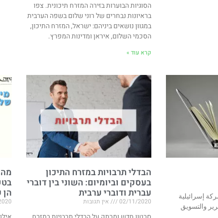
הסוגיות הבוערות בזירה המזרח תיכונית. צפו
בראיונות נבחרים של רוני שלום בשפה הערבית
במגוון נושאים ביניהם: ישראל, המזרח התיכון,
הסכמי השלום, איראן ומדינות המפרץ.
קרא עוד »
הבדלי תרבויות במזרח התיכון
מה 
בעסקים וביומיום: השוני בין דוברי
בטק
עברית ודוברי ערבית
הן 
كة إسرائيلية
02/11/2020
אין תגובות
2020
رير والتسويق
סרטון חדש ומרתק על הבדלי תרבויות במזרח
אילו