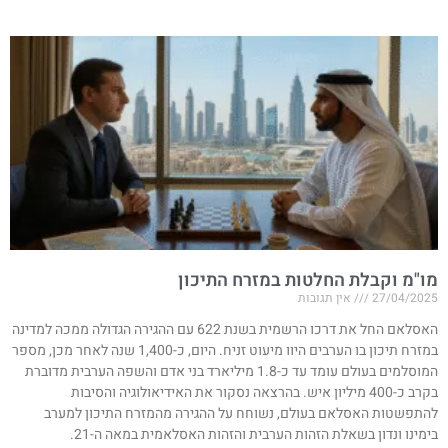
מו"מ וקבלת החלטות במזרח התיכון
27/04/2025
אין תגובות
האסלאם החל את דרכו הרשמית בשנת 622 עם ההגירה הגדולה ממכה למדינה
במזרח תיכון בו הערבים היוו מיעוט זניח. היום, כ-1,400 שנה לאחר מכן, מספר
המוסלמים בעולם עומד עד כ-1.8 מיליארד בני אדם והשפה הערבית מדוברת
בקרב כ-400 מיליון איש. בהרצאה נסקור את האידיאולוגיה והסיבות
להתפשטות האסלאם בעולם, נשוחח על ההגירה מהמזרח התיכון למערב
בימינו ונדון בשאלת הזהות הערבית והזהות האסלאמית במאה ה-21.