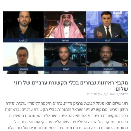
מקבץ ראיונות נבחרים בכלי תקשורת ערביים של רוני
שלום
04/02/2022
אין תגובות
רוני שלום הוא מנהל קבוצת ערביק מדיה, ביה"ס חיכמה ללימודי ערבית ומזרח
תיכון ופרשן מבוקש לענייני ישראל והמזה"ת בכלי תקשורת ערביים. בראיונות
בכלי התקשורת מציג רוני את זווית הראייה הישראלית האותנטית המשלבת
היכרות עמוקה של הזירה הפוליטית הישראלית עם בקיאות והיכרות של
הסוגיות הבוערות בזירה המזרח תיכונית. צפו בראיונות נבחרים של רוני שלום