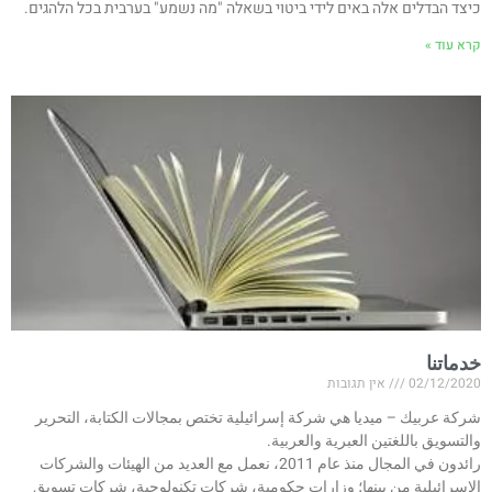
כיצד הבדלים אלה באים לידי ביטוי בשאלה "מה נשמע" בערבית בכל הלהגים.
קרא עוד »
خدماتنا
02/12/2020
אין תגובות
شركة عربيك – ميديا هي شركة إسرائيلية تختص بمجالات الكتابة، التحرير
والتسويق باللغتين العبرية والعربية.
رائدون في المجال منذ عام 2011، نعمل مع العديد من الهيئات والشركات
الإسرائيلية من بينها؛ وزارات حكومية، شركات تكنولوجية، شركات تسويق