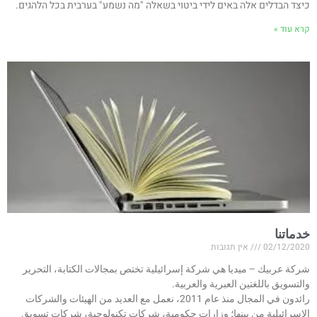
כיצד הבדלים אלה באים לידי ביטוי בשאלה "מה נשמע" בערבית בכל הלהגים.
קרא עוד »
خدماتنا
02/12/2020
אין תגובות
شركة عربيك – ميديا هي شركة إسرائيلية تختص بمجالات الكتابة، التحرير
والتسويق باللغتين العبرية والعربية.
رائدون في المجال منذ عام 2011، نعمل مع العديد من الهيئات والشركات
الإسرائيلية من بينها؛ وزارات حكومية، شركات تكنولوجية، شركات تسويق