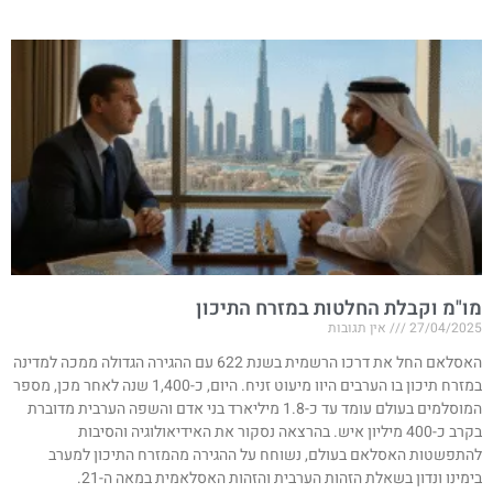
מו"מ וקבלת החלטות במזרח התיכון
27/04/2025
אין תגובות
האסלאם החל את דרכו הרשמית בשנת 622 עם ההגירה הגדולה ממכה למדינה
במזרח תיכון בו הערבים היוו מיעוט זניח. היום, כ-1,400 שנה לאחר מכן, מספר
המוסלמים בעולם עומד עד כ-1.8 מיליארד בני אדם והשפה הערבית מדוברת
בקרב כ-400 מיליון איש. בהרצאה נסקור את האידיאולוגיה והסיבות
להתפשטות האסלאם בעולם, נשוחח על ההגירה מהמזרח התיכון למערב
בימינו ונדון בשאלת הזהות הערבית והזהות האסלאמית במאה ה-21.