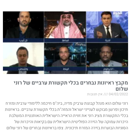
מקבץ ראיונות נבחרים בכלי תקשורת ערביים של רוני
שלום
04/02/2022
אין תגובות
רוני שלום הוא מנהל קבוצת ערביק מדיה, ביה"ס חיכמה ללימודי ערבית ומזרח
תיכון ופרשן מבוקש לענייני ישראל והמזה"ת בכלי תקשורת ערביים. בראיונות
בכלי התקשורת מציג רוני את זווית הראייה הישראלית האותנטית המשלבת
היכרות עמוקה של הזירה הפוליטית הישראלית עם בקיאות והיכרות של
הסוגיות הבוערות בזירה המזרח תיכונית. צפו בראיונות נבחרים של רוני שלום