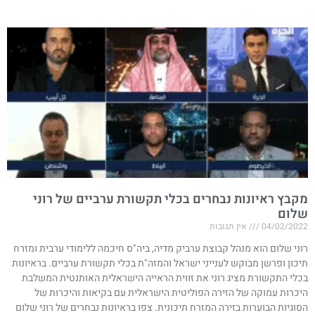
מקבץ ראיונות נבחרים בכלי תקשורת ערביים של רוני
שלום
04/02/2022
אין תגובות
רוני שלום הוא מנהל קבוצת ערביק מדיה, ביה"ס חיכמה ללימודי ערבית ומזרח
תיכון ופרשן מבוקש לענייני ישראל והמזה"ת בכלי תקשורת ערביים. בראיונות
בכלי התקשורת מציג רוני את זווית הראייה הישראלית האותנטית המשלבת
היכרות עמוקה של הזירה הפוליטית הישראלית עם בקיאות והיכרות של
הסוגיות הבוערות בזירה המזרח תיכונית. צפו בראיונות נבחרים של רוני שלום