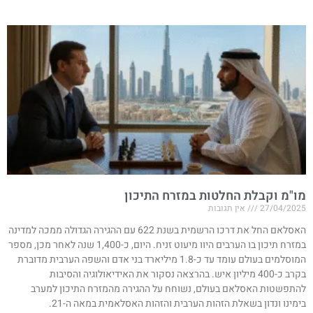
מו"מ וקבלת החלטות במזרח התיכון
27/04/2025
אין תגובות
האסלאם החל את דרכו הרשמית בשנת 622 עם ההגירה הגדולה ממכה למדינה
במזרח תיכון בו הערבים היוו מיעוט זניח. היום, כ-1,400 שנה לאחר מכן, מספר
המוסלמים בעולם עומד עד כ-1.8 מיליארד בני אדם והשפה הערבית מדוברת
בקרב כ-400 מיליון איש. בהרצאה נסקור את האידיאולוגיה והסיבות
להתפשטות האסלאם בעולם, נשוחח על ההגירה מהמזרח התיכון למערב
בימינו ונדון בשאלת הזהות הערבית והזהות האסלאמית במאה ה-21.