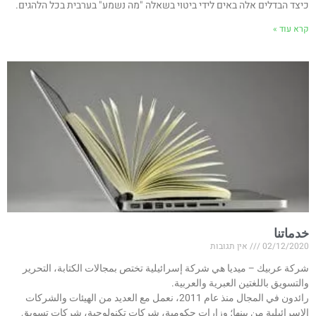
כיצד הבדלים אלה באים לידי ביטוי בשאלה "מה נשמע" בערבית בכל הלהגים.
קרא עוד »
خدماتنا
02/12/2020
אין תגובות
شركة عربيك – ميديا هي شركة إسرائيلية تختص بمجالات الكتابة، التحرير
والتسويق باللغتين العبرية والعربية.
رائدون في المجال منذ عام 2011، نعمل مع العديد من الهيئات والشركات
الإسرائيلية من بينها؛ وزارات حكومية، شركات تكنولوجية، شركات تسويق