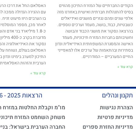
הקודים החברתיים של המזרח התיכון מהווים
בסיס להתנהלות חברתית ואישית באזורנו מזה
עם ההגירה הגדולה ממכה למ
אלפי שנים ומהם נגזרים מושגים ואידיאלים
כשבטיות, כבוד, בושה, מעמד וערכים נוספים.
לאחר מכן, מספר המוסלמים
בהרצאה נסקור את מושגי הכבוד והבושה
כ-1.8 מיליארד בני אדם 
וחשיבותם בחברות המזרח תיכוניות, מעמד
מדוברת בקרב 
האישה והמסגרת המשפחתית האידיאלית ונדון
נסקור את האידיאולוגיה וה
בסתירות ובהתאמות של ערכים אלו למאפייני
האסלאם בעולם, נשוחח על 
החיים המערביים – המודרניים.
התיכון למערב בימינו ונדון
הערבית והזהות האסלאמית במ
קרא עוד »
קרא עוד »
תקנון ונהלים
הרצאות 2025 - 2026
הצהרת נגישות
מו"מ וקבלת החלטות במזרח ה
מדיניות פרטיות
משחק השחמט המזרח תיכוני
מדיניות החזרת ספרים
החברה הערבית בישראל: בניי