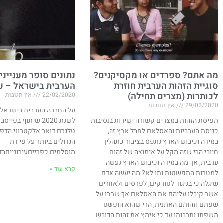
מה אתם? ספרדים או מקסיקנים?
נתונים סופר מעניינ
סוגיית הזהות הערבית חוזרת
הערבית בישראל – עדכני
לכותרות (מצרים תחילה)​
22/02/2020
אין תגובות
29/02/2020
אין תגובות
על החברה הערבית בישראל –
תפיסת הזהות במצרים קשורה ישירות בנסיבות
לשנת 2020 שיתוף בפ
כניסת הערביות והאסלאם לחבל ארץ זה,
טלגרם דואר אלקטרוני הדפס
במידה וכיבוש הארץ נתפס בציבור כתהליך
הגדולים ביותר על פי דת
חיובי הרי שזה מקל על אימוצה של זהות
מוסלמים:כפרייםעירונייםבד
ערבית, אך מה במידה וכיבוש הארץ נעשה
קרא עוד »
למטרות התפשטות ותו לא? מה יעשה אדם
שיגלה כי בניגוד לטורקים, לפרסים ולאחרים
אשר קיבלו עליהם את האסלאם אך שמרו על
שפתם וזהותם האתנית, הרי שהוא הופשט
משפתו ותרבותו עד כי אימץ את זהות הכובש