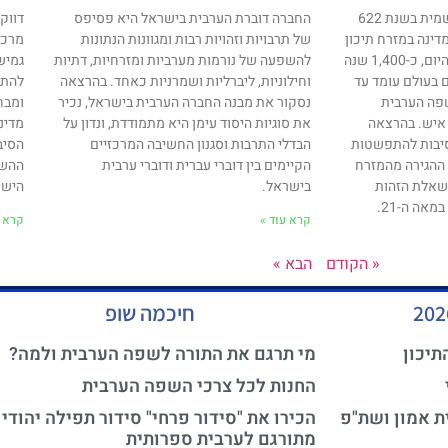
האסלאם החל את דרכו הרשמית בשנת 622
החברה דוברת הערבית בישראל היא פסיפס
דווק
דינה במזרח תיכון
של תרבויות וזהויות רבות ומגוונות הנתונות
מרכי
בו הערבים היוו מיעוט זניח. היום, כ-1,400 שנה
להשפעה של נורמות מערביות ומזרחיות, דתיות
גמיש
 בעולם עומד עד
וחילוניות, ליברליות ושמרניות כאחד. בהרצאה
להתמ
והשפה הערבית
נסקור את מבנה החברה הערבית בישראל, נכיר
ומבח
כ-400 מיליון איש. בהרצאה
את סוגיות היסוד עימן היא מתמודדת, ונדון על
מדינ
סיבות להתפשטות
הבדלי התרבות וסגנון החשיבה המרכזיים
הסיב
ההגירה מהמזרח
הקיימים בין דוברי עברית ודוברי ערבית
ההשל
 בשאלת הזהות
בישראל.
הישר
אה ה-21.
קרא עוד »
קרא ע
« הקודם
הבא »
חיכמה שופ
תיכון
מי תרגם את התורה לשפה הערבית ולמה?
החנות לכל צרכי השפה הערבית
ת אמון ושת"פ
הכירו את "סידור פרחי" סידור תפילה יהודי
מתורגם לערבית ספרותית