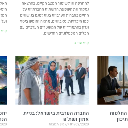
להחרפה או לשימור המצב הקיים. בהרצאה
האקט
נסקור את השפעת הרשתות החברתיות על
היסט
החיים בחברות הערביות בנות זמננו בנושאים
המזר
כמו היכרויות, טאבואים, מחאה וחופש ביטוי
ועל 
ונדון בהתמודדות של המשטרים הערביים עם
קרא ע
הכלים הטכנולוגיים החדשים.
קרא עוד »
החלטות
החברה הערבית בישראל: בניית
יחס
יכון
אמון ושת"פ
הנו
01/02/2020
אין תגובות
2020