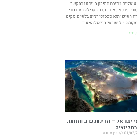
ואליים במזרח התיכון בן זמננו בהקשר
ורי ועדכני כאחד, ונדון בשאלה האם גורל
ח התיכון הוא סכסוכי דמים בלתי פוסקים
מקומה של ישראל בפאזל האזורי.
וד »
י ישראל – מדינות ערב ותנועת
רמליזציה
01/02/
אין תגובות