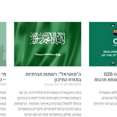
נובמבר 2020: כינוס ה-G20
ה"סושיאל": רשתות חברתיות
מי 
חת חרבות​
במזרח התיכון
– נכ
01/02/2020
אין תגובות
2020
לם בסעודיה
כמו התקשורת המסורתית והלוויינית, כך גם
המזר
ות של ארגונים
רשתות המדיה החברתית חדרו למזרח התיכון
מאין
הביטוי וזכויות
והחלו לפעול בערבית באיחור אופנתי. הרשתות
קושי
החברתיות הביאו לשינויים חיוביים בתחומים
התיכ
שונים, אולם בתחומים אחרים הם הביאו
כאחד