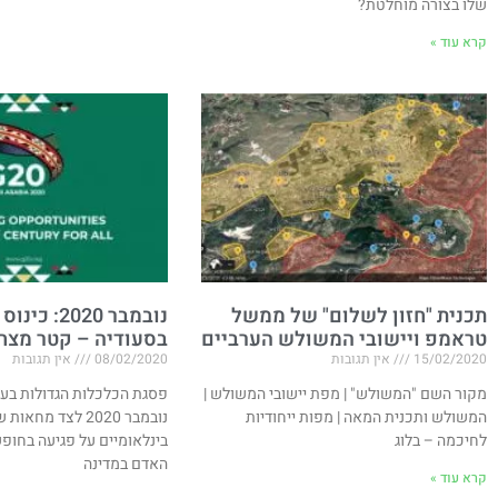
שלו בצורה מוחלטת?
קרא עוד »
תכנית "חזון לשלום" של ממשל
טראמפ ויישובי המשולש הערביים​
בסעודיה – קטר מצחצ
15/02/2020
אין תגובות
08/02/2020
אין תגובות
מקור השם "המשולש" | מפת יישובי המשולש |
פסגת הכלכלות הגדולות בעו
המשולש ותכנית המאה | מפות ייחודיות
נובמבר 2020 לצד מחא
לחיכמה – בלוג​
בינלאומיים על פגיעה בחופש 
האדם במדינה
קרא עוד »