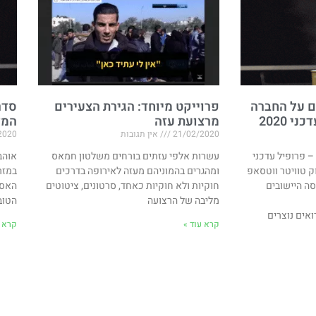
ים על החברה
פרוייקט מיוחד: הגירת הצעירים
סדר
 2020
מרצועת עזה
המז
21/02/2020
אין תגובות
2020
 פרופיל עדכני
עשרות אלפי עזתים בורחים משלטון חמאס
אוהב
ייסבוק טוויטר ווטסאפ
ומהגרים בהמוניהם מעזה לאירופה בדרכים
במזר
ה היישובים
חוקיות ולא חוקיות כאחד, סרטונים, ציטוטים
האסל
מליבה של הרצועה
הטוב
ואים נוצרים
קרא עוד »
קרא ע