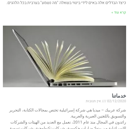
כיצד הבדלים אלה באים לידי ביטוי בשאלה "מה נשמע" בערבית בכל הלהגים.
קרא עוד »
خدماتنا
02/12/2020
אין תגובות
شركة عربيك – ميديا هي شركة إسرائيلية تختص بمجالات الكتابة، التحرير
والتسويق باللغتين العبرية والعربية.
رائدون في المجال منذ عام 2011، نعمل مع العديد من الهيئات والشركات
الإسرائيلية من بينها؛ وزارات حكومية، شركات تكنولوجية، شركات تسويق