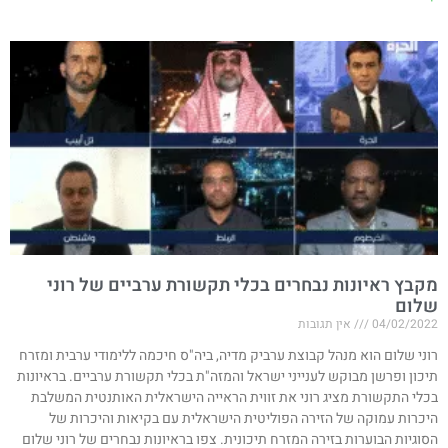
מקבץ ראיונות נבחרים בכלי תקשורת ערביים של רוני
שלום
04/02/2022
אין תגובות
רוני שלום הוא מנהל קבוצת ערביק מדיה, ביה"ס חיכמה ללימודי ערבית ומזרח
תיכון ופרשן מבוקש לענייני ישראל והמזה"ת בכלי תקשורת ערביים. בראיונות
בכלי התקשורת מציג רוני את זווית הראייה הישראלית האותנטית המשלבת
היכרות עמוקה של הזירה הפוליטית הישראלית עם בקיאות והיכרות של
הסוגיות הבוערות בזירה המזרח תיכונית. צפו בראיונות נבחרים של רוני שלום