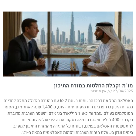
מו"מ וקבלת החלטות במזרח התיכון
27/04/2025
אין תגובות
האסלאם החל את דרכו הרשמית בשנת 622 עם ההגירה הגדולה ממכה למדינה
במזרח תיכון בו הערבים היוו מיעוט זניח. היום, כ-1,400 שנה לאחר מכן, מספר
המוסלמים בעולם עומד עד כ-1.8 מיליארד בני אדם והשפה הערבית מדוברת
בקרב כ-400 מיליון איש. בהרצאה נסקור את האידיאולוגיה והסיבות
להתפשטות האסלאם בעולם, נשוחח על ההגירה מהמזרח התיכון למערב
בימינו ונדון בשאלת הזהות הערבית והזהות האסלאמית במאה ה-21.