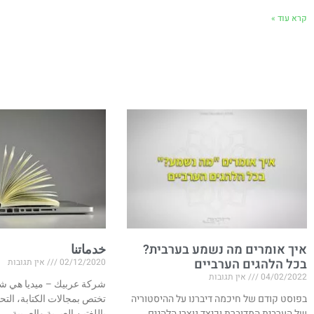
קרא עוד »
איך אומרים מה נשמע בערבית?
خدماتنا
בכל הלהגים הערביים
02/12/2020
אין תגובות
04/02/2022
אין תגובות
شركة عربيك – ميديا هي شر
בפוסט קודם של חיכמה דיברנו על ההיסטוריה
تختص بمجالات الكتابة، التح
של הערבית המדוברת וכיצד נוצרו הלהגים
باللغتين العبرية والعربية.