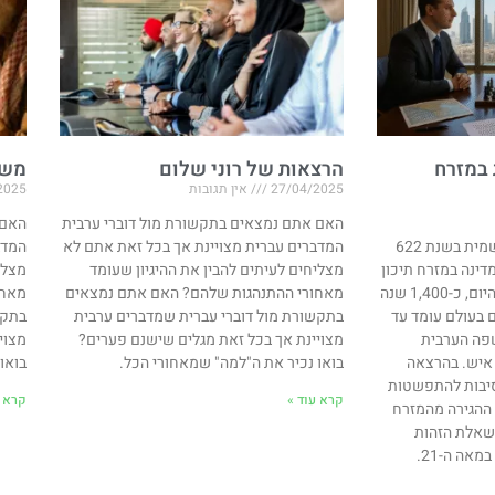
 במזרח
הרצאות של רוני שלום
משח
27/04/2025
אין תגובות
2025
האם אתם נמצאים בתקשורת מול דוברי ערבית
האם 
האסלאם החל את דרכו הרשמית בשנת 622
המדברים עברית מצויינת אך בכל זאת אתם לא
המדב
דינה במזרח תיכון
מצליחים לעיתים להבין את ההיגיון שעומד
מצלי
בו הערבים היוו מיעוט זניח. היום, כ-1,400 שנה
מאחורי ההתנהגות שלהם? האם אתם נמצאים
מאחו
 בעולם עומד עד
בתקשורת מול דוברי עברית שמדברים ערבית
בתקש
והשפה הערבית
מצויינת אך בכל זאת מגלים שישנם פערים?
מצוי
כ-400 מיליון איש. בהרצאה
בואו נכיר את ה"למה" שמאחורי הכל.
בואו
סיבות להתפשטות
קרא עוד »
קרא ע
ההגירה מהמזרח
 בשאלת הזהות
אה ה-21.