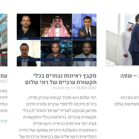
 – שפה
מקבץ ראיונות נבחרים בכלי
עמו
תקשורת ערביים של רוני שלום
2022
04/02/2022
אין תגובות
ים וחברות
רוני שלום הוא מנהל קבוצת ערביק מדיה,
לחיכ
ותפיסות עולם
ביה"ס חיכמה ללימודי ערבית ומזרח תיכון
התיכ
ופרשן מבוקש לענייני ישראל והמזה"ת בכלי
עימכ
תקשורת ערביים. בראיונות בכלי התקשורת
קרא ע
מציג רוני את זווית הראייה הישראלית
האותנטית המשלבת היכרות עמוקה של הזירה
הפוליטית הישראלית עם בקיאות והיכרות של