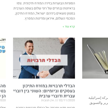
הסוגיות הבוערות בזירה המזרח תיכונית. צפו
בראיונות נבחרים של רוני שלום בשפה הערבית
במגוון נושאים ביניהם: ישראל, המזרח התיכון,
הסכמי השלום, איראן ומדינות המפרץ.
קרא עוד »
הבדלי תרבויות במזרח התיכון
מה 
בעסקים וביומיום: השוני בין דוברי
בטק
עברית ודוברי ערבית
הן 
كة إسرائيلية
02/11/2020
אין תגובות
2020
رير والتسويق
סרטון חדש ומרתק על הבדלי תרבויות במזרח
אילו