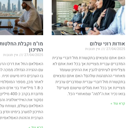
אודות רוני שלום
מו"מ וקבלת החלטות
התיכון
27/04/2025
אין תגובות
27/04/2025
אין תגובות
האם אתם נמצאים בתקשורת מול דוברי ערבית
המדברים עברית מצויינת אך בכל זאת אתם לא
מצליחים לעיתים להבין את ההיגיון שעומד
עם ההגירה הגדולה ממכה למ
מאחורי ההתנהגות שלהם? האם אתם נמצאים
בתקשורת מול דוברי עברית שמדברים ערבית
לאחר מכן, מספר המוסלמים
מצויינת אך בכל זאת מגלים שישנם פערים?
כ-1.8 מיליארד בני אדם 
בואו נכיר את ה"למה" שמאחורי הכל.
מדוברת בקרב 
נסקור את האידיאולוגיה וה
קרא עוד »
האסלאם בעולם, נשוחח על 
התיכון למערב בימינו ונדון
הערבית והזהות האסלאמית במ
קרא עוד »