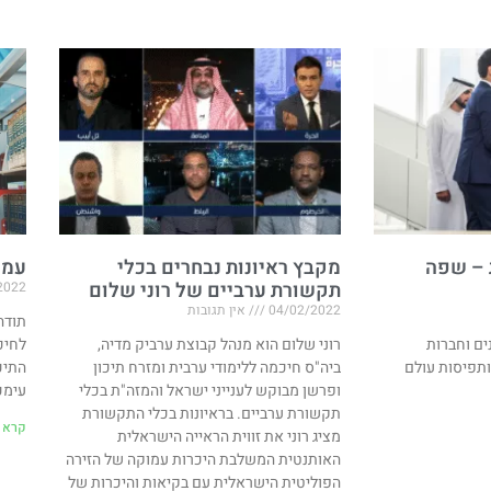
 – שפה
מקבץ ראיונות נבחרים בכלי
עמו
תקשורת ערביים של רוני שלום
2022
04/02/2022
אין תגובות
ים וחברות
רוני שלום הוא מנהל קבוצת ערביק מדיה,
לחיכ
ותפיסות עולם
ביה"ס חיכמה ללימודי ערבית ומזרח תיכון
התיכ
ופרשן מבוקש לענייני ישראל והמזה"ת בכלי
עימכ
תקשורת ערביים. בראיונות בכלי התקשורת
קרא ע
מציג רוני את זווית הראייה הישראלית
האותנטית המשלבת היכרות עמוקה של הזירה
הפוליטית הישראלית עם בקיאות והיכרות של