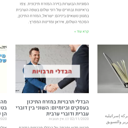
הסוגיות הבוערות בזירה המזרח תיכונית. צפו
בראיונות נבחרים של רוני שלום בשפה הערבית
במגוון נושאים ביניהם: ישראל, המזרח התיכון,
הסכמי השלום, איראן ומדינות המפרץ.
קרא עוד »
הבדלי תרבויות במזרח התיכון
מה 
בעסקים וביומיום: השוני בין דוברי
בטק
עברית ודוברי ערבית
הן 
كة إسرائيلية
02/11/2020
אין תגובות
2020
رير والتسويق
סרטון חדש ומרתק על הבדלי תרבויות במזרח
אילו