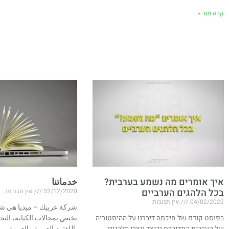
קרא עוד »
איך אומרים מה נשמע בערבית?
خدماتنا
בכל הלהגים הערביים
02/12/2020
אין תגובות
04/02/2022
אין תגובות
شركة عربيك – ميديا هي شر
בפוסט קודם של חיכמה דיברנו על ההיסטוריה
تختص بمجالات الكتابة، التح
של הערבית המדוברת וכיצד נוצרו הלהגים
باللغتين العبرية والعربية.