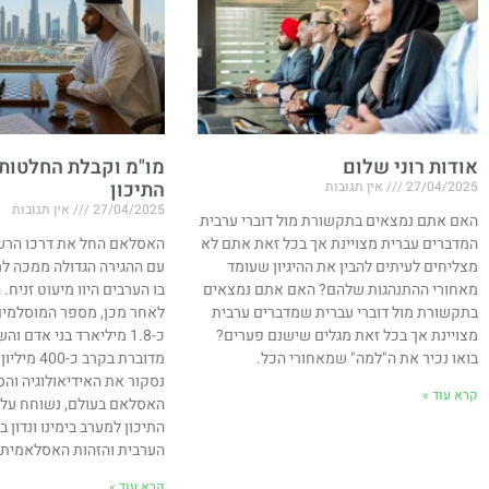
אודות רוני שלום
מו"מ וקבלת החלטות
התיכון
27/04/2025
אין תגובות
27/04/2025
אין תגובות
האם אתם נמצאים בתקשורת מול דוברי ערבית
המדברים עברית מצויינת אך בכל זאת אתם לא
מצליחים לעיתים להבין את ההיגיון שעומד
עם ההגירה הגדולה ממכה למ
מאחורי ההתנהגות שלהם? האם אתם נמצאים
בתקשורת מול דוברי עברית שמדברים ערבית
לאחר מכן, מספר המוסלמים
מצויינת אך בכל זאת מגלים שישנם פערים?
כ-1.8 מיליארד בני אדם 
בואו נכיר את ה"למה" שמאחורי הכל.
מדוברת בקרב 
נסקור את האידיאולוגיה וה
קרא עוד »
האסלאם בעולם, נשוחח על 
התיכון למערב בימינו ונדון
הערבית והזהות האסלאמית במ
קרא עוד »