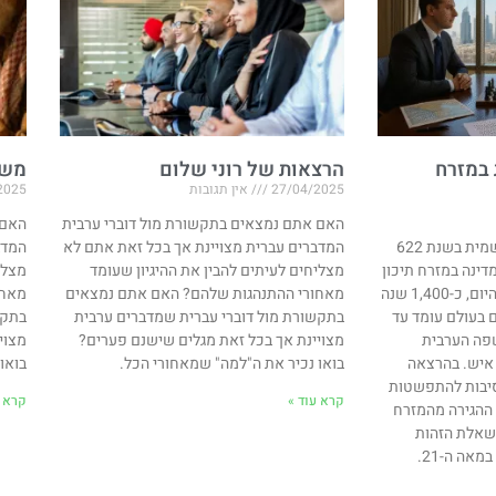
 במזרח
הרצאות של רוני שלום
משח
27/04/2025
אין תגובות
2025
האם אתם נמצאים בתקשורת מול דוברי ערבית
האם 
האסלאם החל את דרכו הרשמית בשנת 622
המדברים עברית מצויינת אך בכל זאת אתם לא
המדב
דינה במזרח תיכון
מצליחים לעיתים להבין את ההיגיון שעומד
מצלי
בו הערבים היוו מיעוט זניח. היום, כ-1,400 שנה
מאחורי ההתנהגות שלהם? האם אתם נמצאים
מאחו
 בעולם עומד עד
בתקשורת מול דוברי עברית שמדברים ערבית
בתקש
והשפה הערבית
מצויינת אך בכל זאת מגלים שישנם פערים?
מצוי
כ-400 מיליון איש. בהרצאה
בואו נכיר את ה"למה" שמאחורי הכל.
בואו
סיבות להתפשטות
קרא עוד »
קרא ע
ההגירה מהמזרח
 בשאלת הזהות
אה ה-21.