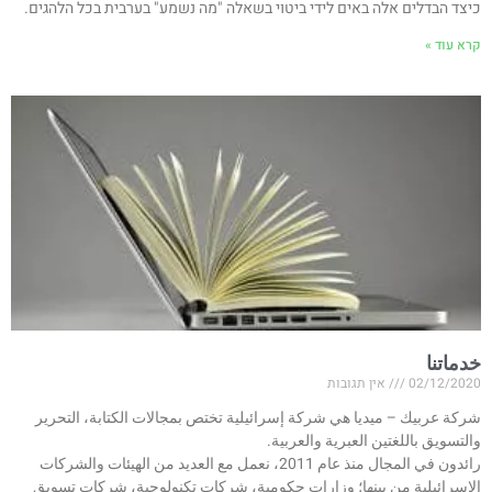
כיצד הבדלים אלה באים לידי ביטוי בשאלה "מה נשמע" בערבית בכל הלהגים.
קרא עוד »
خدماتنا
02/12/2020
אין תגובות
شركة عربيك – ميديا هي شركة إسرائيلية تختص بمجالات الكتابة، التحرير
والتسويق باللغتين العبرية والعربية.
رائدون في المجال منذ عام 2011، نعمل مع العديد من الهيئات والشركات
الإسرائيلية من بينها؛ وزارات حكومية، شركات تكنولوجية، شركات تسويق