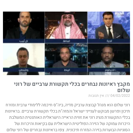
מקבץ ראיונות נבחרים בכלי תקשורת ערביים של רוני
שלום
04/02/2022
אין תגובות
רוני שלום הוא מנהל קבוצת ערביק מדיה, ביה"ס חיכמה ללימודי ערבית ומזרח
תיכון ופרשן מבוקש לענייני ישראל והמזה"ת בכלי תקשורת ערביים. בראיונות
בכלי התקשורת מציג רוני את זווית הראייה הישראלית האותנטית המשלבת
היכרות עמוקה של הזירה הפוליטית הישראלית עם בקיאות והיכרות של
הסוגיות הבוערות בזירה המזרח תיכונית. צפו בראיונות נבחרים של רוני שלום