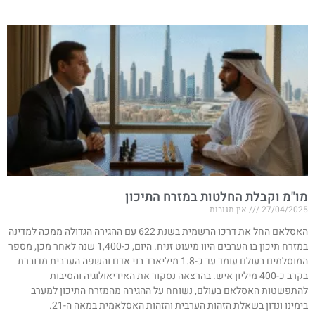
מו"מ וקבלת החלטות במזרח התיכון
27/04/2025
אין תגובות
האסלאם החל את דרכו הרשמית בשנת 622 עם ההגירה הגדולה ממכה למדינה
במזרח תיכון בו הערבים היוו מיעוט זניח. היום, כ-1,400 שנה לאחר מכן, מספר
המוסלמים בעולם עומד עד כ-1.8 מיליארד בני אדם והשפה הערבית מדוברת
בקרב כ-400 מיליון איש. בהרצאה נסקור את האידיאולוגיה והסיבות
להתפשטות האסלאם בעולם, נשוחח על ההגירה מהמזרח התיכון למערב
בימינו ונדון בשאלת הזהות הערבית והזהות האסלאמית במאה ה-21.