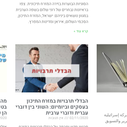
הסוגיות הבוערות בזירה המזרח תיכונית. צפו
בראיונות נבחרים של רוני שלום בשפה הערבית
במגוון נושאים ביניהם: ישראל, המזרח התיכון,
הסכמי השלום, איראן ומדינות המפרץ.
קרא עוד »
הבדלי תרבויות במזרח התיכון
מה 
בעסקים וביומיום: השוני בין דוברי
בטק
עברית ודוברי ערבית
הן 
كة إسرائيلية
02/11/2020
אין תגובות
2020
رير والتسويق
סרטון חדש ומרתק על הבדלי תרבויות במזרח
אילו