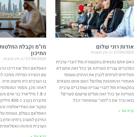
אודות רוני שלום
מו"מ וקבלת החלטות
התיכון
27/04/2025
אין תגובות
27/04/2025
אין תגובות
האם אתם נמצאים בתקשורת מול דוברי ערבית
המדברים עברית מצויינת אך בכל זאת אתם לא
מצליחים לעיתים להבין את ההיגיון שעומד
עם ההגירה הגדולה ממכה למ
מאחורי ההתנהגות שלהם? האם אתם נמצאים
בתקשורת מול דוברי עברית שמדברים ערבית
לאחר מכן, מספר המוסלמים
מצויינת אך בכל זאת מגלים שישנם פערים?
כ-1.8 מיליארד בני אדם 
בואו נכיר את ה"למה" שמאחורי הכל.
מדוברת בקרב 
נסקור את האידיאולוגיה וה
קרא עוד »
האסלאם בעולם, נשוחח על 
התיכון למערב בימינו ונדון
הערבית והזהות האסלאמית במ
קרא עוד »