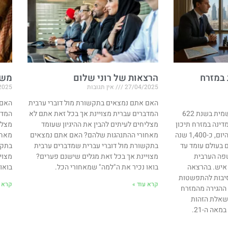
 במזרח
הרצאות של רוני שלום
משח
27/04/2025
אין תגובות
2025
האם אתם נמצאים בתקשורת מול דוברי ערבית
האם 
האסלאם החל את דרכו הרשמית בשנת 622
המדברים עברית מצויינת אך בכל זאת אתם לא
המדב
דינה במזרח תיכון
מצליחים לעיתים להבין את ההיגיון שעומד
מצלי
בו הערבים היוו מיעוט זניח. היום, כ-1,400 שנה
מאחורי ההתנהגות שלהם? האם אתם נמצאים
מאחו
 בעולם עומד עד
בתקשורת מול דוברי עברית שמדברים ערבית
בתקש
והשפה הערבית
מצויינת אך בכל זאת מגלים שישנם פערים?
מצוי
כ-400 מיליון איש. בהרצאה
בואו נכיר את ה"למה" שמאחורי הכל.
בואו
סיבות להתפשטות
קרא עוד »
קרא ע
ההגירה מהמזרח
 בשאלת הזהות
אה ה-21.