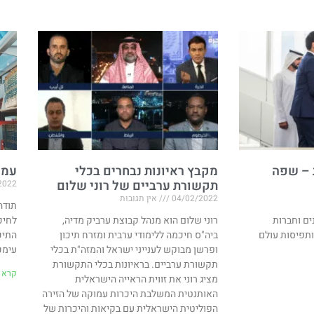
 – שפה
מקבץ ראיונות נבחרים בכלי
עמו
תקשורת ערביים של רוני שלום
2022
04/02/2022
אין תגובות
ים וחברות
רוני שלום הוא מנהל קבוצת ערביק מדיה,
לחיכ
ותפיסות עולם
ביה"ס חיכמה ללימודי ערבית ומזרח תיכון
התיכ
ופרשן מבוקש לענייני ישראל והמזה"ת בכלי
עימכ
תקשורת ערביים. בראיונות בכלי התקשורת
קרא ע
מציג רוני את זווית הראייה הישראלית
האותנטית המשלבת היכרות עמוקה של הזירה
הפוליטית הישראלית עם בקיאות והיכרות של