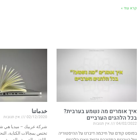
קרא עוד »
איך אומרים מה נשמע בערבית?
خدماتنا
בכל הלהגים הערביים
02/12/2020
אין תגובות
04/02/2022
אין תגובות
شركة عربيك – ميديا هي شر
בפוסט קודם של חיכמה דיברנו על ההיסטוריה
تختص بمجالات الكتابة، التح
של הערבית המדוברת וכיצד נוצרו הלהגים
باللغتين العبرية والعربية.