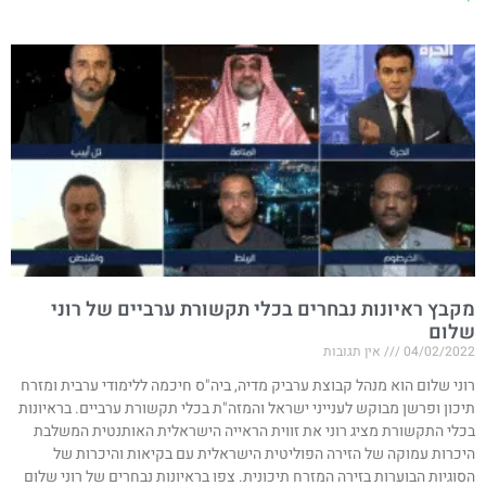
מקבץ ראיונות נבחרים בכלי תקשורת ערביים של רוני
שלום
04/02/2022
אין תגובות
רוני שלום הוא מנהל קבוצת ערביק מדיה, ביה"ס חיכמה ללימודי ערבית ומזרח
תיכון ופרשן מבוקש לענייני ישראל והמזה"ת בכלי תקשורת ערביים. בראיונות
בכלי התקשורת מציג רוני את זווית הראייה הישראלית האותנטית המשלבת
היכרות עמוקה של הזירה הפוליטית הישראלית עם בקיאות והיכרות של
הסוגיות הבוערות בזירה המזרח תיכונית. צפו בראיונות נבחרים של רוני שלום