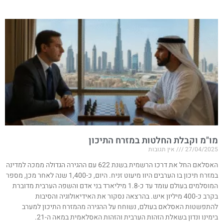
מו"מ וקבלת החלטות במזרח התיכון
27/04/2025
אין תגובות
האסלאם החל את דרכו הרשמית בשנת 622 עם ההגירה הגדולה ממכה למדינה
במזרח תיכון בו הערבים היוו מיעוט זניח. היום, כ-1,400 שנה לאחר מכן, מספר
המוסלמים בעולם עומד עד כ-1.8 מיליארד בני אדם והשפה הערבית מדוברת
בקרב כ-400 מיליון איש. בהרצאה נסקור את האידיאולוגיה והסיבות
להתפשטות האסלאם בעולם, נשוחח על ההגירה מהמזרח התיכון למערב
בימינו ונדון בשאלת הזהות הערבית והזהות האסלאמית במאה ה-21.