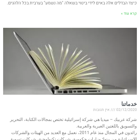
כיצד הבדלים אלה באים לידי ביטוי בשאלה "מה נשמע" בערבית בכל הלהגים.
קרא עוד »
خدماتنا
02/12/2020
אין תגובות
شركة عربيك – ميديا هي شركة إسرائيلية تختص بمجالات الكتابة، التحرير
والتسويق باللغتين العبرية والعربية.
رائدون في المجال منذ عام 2011، نعمل مع العديد من الهيئات والشركات
الإسرائيلية من بينها؛ وزارات حكومية، شركات تكنولوجية، شركات تسويق