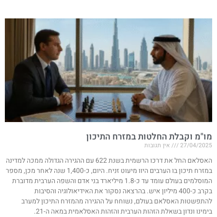
מו"מ וקבלת החלטות במזרח התיכון
27/04/2025
אין תגובות
האסלאם החל את דרכו הרשמית בשנת 622 עם ההגירה הגדולה ממכה למדינה
במזרח תיכון בו הערבים היוו מיעוט זניח. היום, כ-1,400 שנה לאחר מכן, מספר
המוסלמים בעולם עומד עד כ-1.8 מיליארד בני אדם והשפה הערבית מדוברת
בקרב כ-400 מיליון איש. בהרצאה נסקור את האידיאולוגיה והסיבות
להתפשטות האסלאם בעולם, נשוחח על ההגירה מהמזרח התיכון למערב
בימינו ונדון בשאלת הזהות הערבית והזהות האסלאמית במאה ה-21.