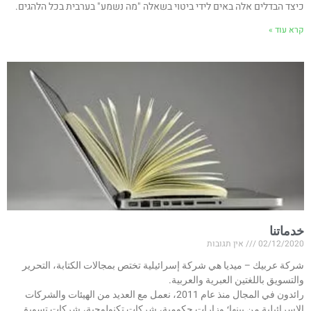
כיצד הבדלים אלה באים לידי ביטוי בשאלה "מה נשמע" בערבית בכל הלהגים.
קרא עוד »
خدماتنا
02/12/2020
אין תגובות
شركة عربيك – ميديا هي شركة إسرائيلية تختص بمجالات الكتابة، التحرير
والتسويق باللغتين العبرية والعربية.
رائدون في المجال منذ عام 2011، نعمل مع العديد من الهيئات والشركات
الإسرائيلية من بينها؛ وزارات حكومية، شركات تكنولوجية، شركات تسويق