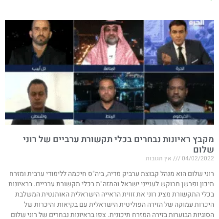
מקבץ ראיונות נבחרים בכלי תקשורת ערביים של רוני
שלום
04/02/2022
אין תגובות
רוני שלום הוא מנהל קבוצת ערביק מדיה, ביה"ס חיכמה ללימודי ערבית ומזרח
תיכון ופרשן מבוקש לענייני ישראל והמזה"ת בכלי תקשורת ערביים. בראיונות
בכלי התקשורת מציג רוני את זווית הראייה הישראלית האותנטית המשלבת
היכרות עמוקה של הזירה הפוליטית הישראלית עם בקיאות והיכרות של
הסוגיות הבוערות בזירה המזרח תיכונית. צפו בראיונות נבחרים של רוני שלום