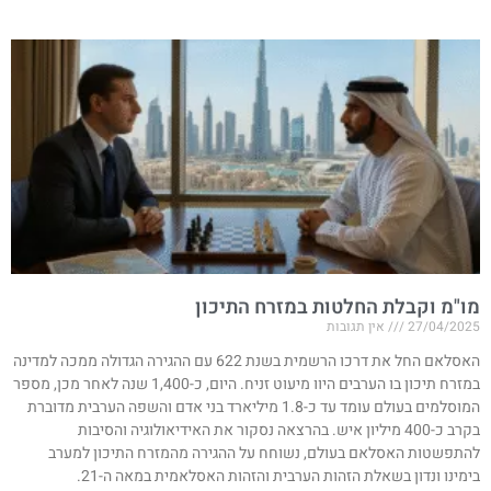
מו"מ וקבלת החלטות במזרח התיכון
27/04/2025
אין תגובות
האסלאם החל את דרכו הרשמית בשנת 622 עם ההגירה הגדולה ממכה למדינה
במזרח תיכון בו הערבים היוו מיעוט זניח. היום, כ-1,400 שנה לאחר מכן, מספר
המוסלמים בעולם עומד עד כ-1.8 מיליארד בני אדם והשפה הערבית מדוברת
בקרב כ-400 מיליון איש. בהרצאה נסקור את האידיאולוגיה והסיבות
להתפשטות האסלאם בעולם, נשוחח על ההגירה מהמזרח התיכון למערב
בימינו ונדון בשאלת הזהות הערבית והזהות האסלאמית במאה ה-21.