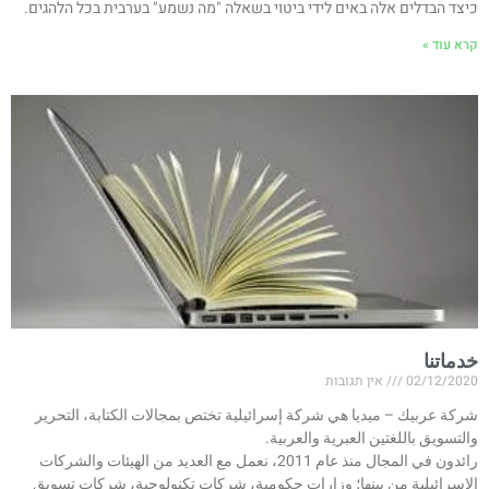
כיצד הבדלים אלה באים לידי ביטוי בשאלה "מה נשמע" בערבית בכל הלהגים.
קרא עוד »
خدماتنا
02/12/2020
אין תגובות
شركة عربيك – ميديا هي شركة إسرائيلية تختص بمجالات الكتابة، التحرير
والتسويق باللغتين العبرية والعربية.
رائدون في المجال منذ عام 2011، نعمل مع العديد من الهيئات والشركات
الإسرائيلية من بينها؛ وزارات حكومية، شركات تكنولوجية، شركات تسويق