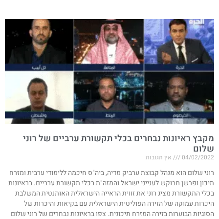
מקבץ ראיונות נבחרים בכלי תקשורת ערביים של רוני
שלום
04/02/2022
אין תגובות
רוני שלום הוא מנהל קבוצת ערביק מדיה, ביה"ס חיכמה ללימודי ערבית ומזרח
תיכון ופרשן מבוקש לענייני ישראל והמזה"ת בכלי תקשורת ערביים. בראיונות
בכלי התקשורת מציג רוני את זווית הראייה הישראלית האותנטית המשלבת
היכרות עמוקה של הזירה הפוליטית הישראלית עם בקיאות והיכרות של
הסוגיות הבוערות בזירה המזרח תיכונית. צפו בראיונות נבחרים של רוני שלום