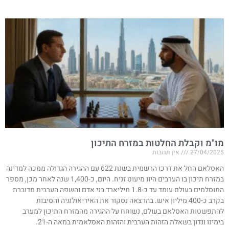
מו"מ וקבלת החלטות במזרח התיכון
27/04/2025
אין תגובות
האסלאם החל את דרכו הרשמית בשנת 622 עם ההגירה הגדולה ממכה למדינה
במזרח תיכון בו הערבים היוו מיעוט זניח. היום, כ-1,400 שנה לאחר מכן, מספר
המוסלמים בעולם עומד עד כ-1.8 מיליארד בני אדם והשפה הערבית מדוברת
בקרב כ-400 מיליון איש. בהרצאה נסקור את האידיאולוגיה והסיבות
להתפשטות האסלאם בעולם, נשוחח על ההגירה מהמזרח התיכון למערב
בימינו ונדון בשאלת הזהות הערבית והזהות האסלאמית במאה ה-21.