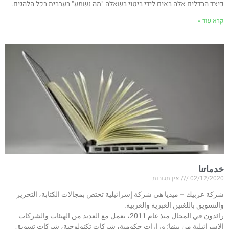
כיצד הבדלים אלה באים לידי ביטוי בשאלה "מה נשמע" בערבית בכל הלהגים.
קרא עוד »
خدماتنا
02/12/2020
אין תגובות
شركة عربيك – ميديا هي شركة إسرائيلية تختص بمجالات الكتابة، التحرير
والتسويق باللغتين العبرية والعربية.
رائدون في المجال منذ عام 2011، نعمل مع العديد من الهيئات والشركات
الإسرائيلية من بينها؛ وزارات حكومية، شركات تكنولوجية، شركات تسويق