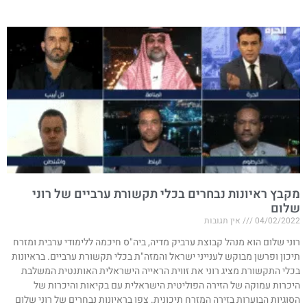
מקבץ ראיונות נבחרים בכלי תקשורת ערביים של רוני
שלום
04/02/2022
אין תגובות
רוני שלום הוא מנהל קבוצת ערביק מדיה, ביה"ס חיכמה ללימודי ערבית ומזרח
תיכון ופרשן מבוקש לענייני ישראל והמזה"ת בכלי תקשורת ערביים. בראיונות
בכלי התקשורת מציג רוני את זווית הראייה הישראלית האותנטית המשלבת
היכרות עמוקה של הזירה הפוליטית הישראלית עם בקיאות והיכרות של
הסוגיות הבוערות בזירה המזרח תיכונית. צפו בראיונות נבחרים של רוני שלום