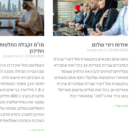
אודות רוני שלום
מו"מ וקבלת החלטות
התיכון
27/04/2025
אין תגובות
27/04/2025
אין תגובות
האם אתם נמצאים בתקשורת מול דוברי ערבית
המדברים עברית מצויינת אך בכל זאת אתם לא
מצליחים לעיתים להבין את ההיגיון שעומד
עם ההגירה הגדולה ממכה למ
מאחורי ההתנהגות שלהם? האם אתם נמצאים
בתקשורת מול דוברי עברית שמדברים ערבית
לאחר מכן, מספר המוסלמים
מצויינת אך בכל זאת מגלים שישנם פערים?
כ-1.8 מיליארד בני אדם 
בואו נכיר את ה"למה" שמאחורי הכל.
מדוברת בקרב 
נסקור את האידיאולוגיה וה
קרא עוד »
האסלאם בעולם, נשוחח על 
התיכון למערב בימינו ונדון
הערבית והזהות האסלאמית במ
קרא עוד »