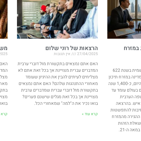
 במזרח
הרצאות של רוני שלום
משח
27/04/2025
אין תגובות
2025
האם אתם נמצאים בתקשורת מול דוברי ערבית
האם 
האסלאם החל את דרכו הרשמית בשנת 622
המדברים עברית מצויינת אך בכל זאת אתם לא
המדב
דינה במזרח תיכון
מצליחים לעיתים להבין את ההיגיון שעומד
מצלי
בו הערבים היוו מיעוט זניח. היום, כ-1,400 שנה
מאחורי ההתנהגות שלהם? האם אתם נמצאים
מאחו
 בעולם עומד עד
בתקשורת מול דוברי עברית שמדברים ערבית
בתקש
והשפה הערבית
מצויינת אך בכל זאת מגלים שישנם פערים?
מצוי
כ-400 מיליון איש. בהרצאה
בואו נכיר את ה"למה" שמאחורי הכל.
בואו
סיבות להתפשטות
קרא עוד »
קרא ע
ההגירה מהמזרח
 בשאלת הזהות
אה ה-21.