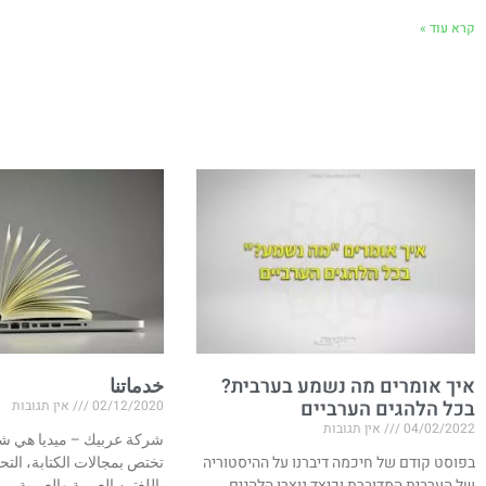
קרא עוד »
איך אומרים מה נשמע בערבית?
خدماتنا
בכל הלהגים הערביים
02/12/2020
אין תגובות
04/02/2022
אין תגובות
شركة عربيك – ميديا هي شر
בפוסט קודם של חיכמה דיברנו על ההיסטוריה
تختص بمجالات الكتابة، التح
של הערבית המדוברת וכיצד נוצרו הלהגים
باللغتين العبرية والعربية.