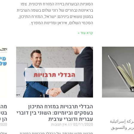
הסוגיות הבוערות בזירה המזרח תיכונית. צפו
בראיונות נבחרים של רוני שלום בשפה הערבית
במגוון נושאים ביניהם: ישראל, המזרח התיכון,
הסכמי השלום, איראן ומדינות המפרץ.
קרא עוד »
הבדלי תרבויות במזרח התיכון
מה 
בעסקים וביומיום: השוני בין דוברי
בטק
עברית ודוברי ערבית
הן 
كة إسرائيلية
02/11/2020
אין תגובות
2020
رير والتسويق
סרטון חדש ומרתק על הבדלי תרבויות במזרח
אילו