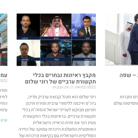
 – שפה
מקבץ ראיונות נבחרים בכלי
עמו
תקשורת ערביים של רוני שלום
2022
04/02/2022
אין תגובות
ים וחברות
רוני שלום הוא מנהל קבוצת ערביק מדיה,
לחיכ
ותפיסות עולם
ביה"ס חיכמה ללימודי ערבית ומזרח תיכון
התיכ
ופרשן מבוקש לענייני ישראל והמזה"ת בכלי
עימכ
תקשורת ערביים. בראיונות בכלי התקשורת
קרא ע
מציג רוני את זווית הראייה הישראלית
האותנטית המשלבת היכרות עמוקה של הזירה
הפוליטית הישראלית עם בקיאות והיכרות של