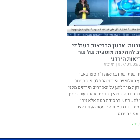
רונה: ארגון הבריאות העולמי
ב להמלצה מוטעית של שר
יאות הירדני
01/03/
אין תגובות
ון שנתן שר הבריאות ד"ר סעד ג'אבר
ץ הטלוויזיה הירדני הממלכתי, התייחס
ון לצורך להגן על האזרחים הירדנים מפני
ס הקורונה. במהלך הראיון אמר השר כי אין
 להשתמש במסיכת הגנה אלא ניתן
מש גם בכאפייה לכיסוי הפנים לצורך
מפני הוירוס.
וד »