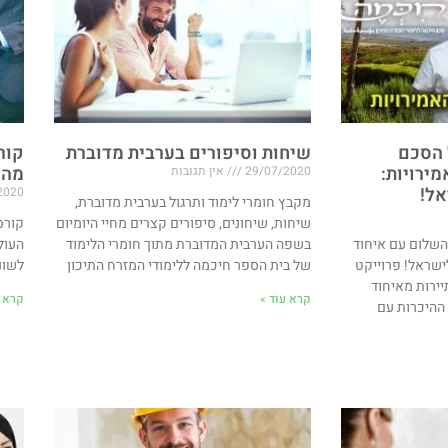
 הסכם
שיחות וסיפורים בערבית מדוברת
קור
ירויות​:
מהע
29/07/2020
אין תגובות
אל!
2020
מקבץ חומרי לימוד ותרגול בערבית מדוברת,
שיחות, שיחונים, סיפורים קצרים מחיי היומיום
קורס
השלום עם איחוד
בשפה הערבית המדוברת מתוך חומרי הלימוד
העול
לישראל! פרוייקט
של בית הספר חיכמה ללימודי המזרח התיכון
לשונ
יירות מאיחוד
קרא עוד »
קרא ע
 ההיכרות עם