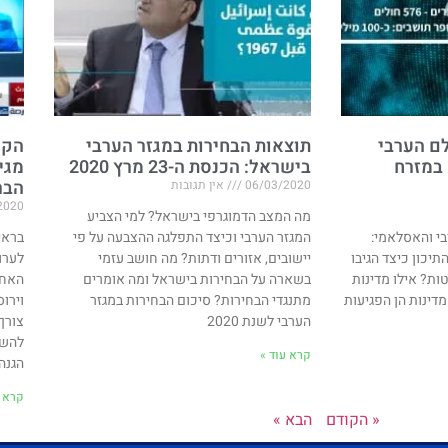
ם הערבי
תוצאות הבחירות במגזר הערבי
הקו
 במזרח
בישראל: הכנסת ה-23 מרץ 2020
מגי
הבר
06/03/2020
אין תגובות
2020
מה המצב הדמוגרפי בישראל? למי הצביע
י והאסלאמי:
המגזר הערבי וכיצד התפלגה ההצבעה על פי
בראי
יכון כיצד הגיבו
יישובים, אזורים ודתות? מה חושב עזמי
לערו
ת? אילו מדינות
בשארה על הבחירות בישראל ומה אומרים
האחר
מדינות הן הפגיעות
מתנגדי הבחירות? סיכום הבחירות במגזר
וירו
הערבי לשנת 2020
צורך
להשת
קרא עוד »
הגנה 
קרא ע
« הקודם
הבא »