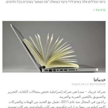
כיצד הבדלים אלה באים לידי ביטוי בשאלה "מה נשמע" בערבית בכל הלהגים.
קרא עוד »
خدماتنا
02/12/2020
אין תגובות
شركة عربيك – ميديا هي شركة إسرائيلية تختص بمجالات الكتابة، التحرير
والتسويق باللغتين العبرية والعربية.
رائدون في المجال منذ عام 2011، نعمل مع العديد من الهيئات والشركات
الإسرائيلية من بينها؛ وزارات حكومية، شركات تكنولوجية، شركات تسويق