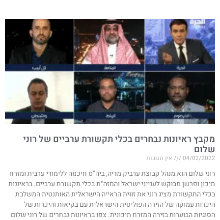
מקבץ ראיונות נבחרים בכלי תקשורת ערביים של רוני
שלום
04/02/2022
אין תגובות
רוני שלום הוא מנהל קבוצת ערביק מדיה, ביה"ס חיכמה ללימודי ערבית ומזרח
תיכון ופרשן מבוקש לענייני ישראל והמזה"ת בכלי תקשורת ערביים. בראיונות
בכלי התקשורת מציג רוני את זווית הראייה הישראלית האותנטית המשלבת
היכרות עמוקה של הזירה הפוליטית הישראלית עם בקיאות והיכרות של
הסוגיות הבוערות בזירה המזרח תיכונית. צפו בראיונות נבחרים של רוני שלום