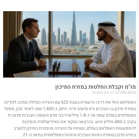
מו"מ וקבלת החלטות במזרח התיכון
27/04/2025
אין תגובות
האסלאם החל את דרכו הרשמית בשנת 622 עם ההגירה הגדולה ממכה למדינה
במזרח תיכון בו הערבים היוו מיעוט זניח. היום, כ-1,400 שנה לאחר מכן, מספר
המוסלמים בעולם עומד עד כ-1.8 מיליארד בני אדם והשפה הערבית מדוברת
בקרב כ-400 מיליון איש. בהרצאה נסקור את האידיאולוגיה והסיבות
להתפשטות האסלאם בעולם, נשוחח על ההגירה מהמזרח התיכון למערב
בימינו ונדון בשאלת הזהות הערבית והזהות האסלאמית במאה ה-21.