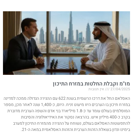
מו"מ וקבלת החלטות במזרח התיכון
27/04/2025
אין תגובות
האסלאם החל את דרכו הרשמית בשנת 622 עם ההגירה הגדולה ממכה למדינה
במזרח תיכון בו הערבים היוו מיעוט זניח. היום, כ-1,400 שנה לאחר מכן, מספר
המוסלמים בעולם עומד עד כ-1.8 מיליארד בני אדם והשפה הערבית מדוברת
בקרב כ-400 מיליון איש. בהרצאה נסקור את האידיאולוגיה והסיבות
להתפשטות האסלאם בעולם, נשוחח על ההגירה מהמזרח התיכון למערב
בימינו ונדון בשאלת הזהות הערבית והזהות האסלאמית במאה ה-21.