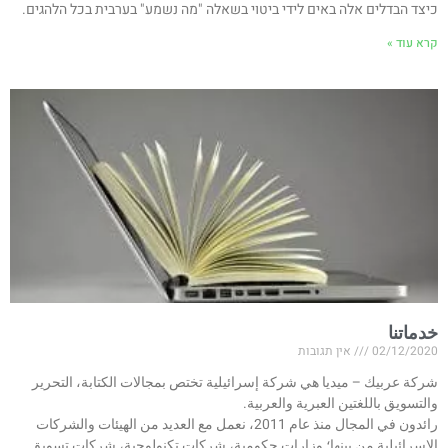
כיצד הבדלים אלה באים לידי ביטוי בשאלה "מה נשמע" בערבית בכל הלהגים.
קרא עוד »
خدماتنا
02/12/2020
אין תגובות
شركة عربيك – ميديا هي شركة إسرائيلية تختص بمجالات الكتابة، التحرير
والتسويق باللغتين العبرية والعربية.
رائدون في المجال منذ عام 2011، نعمل مع العديد من الهيئات والشركات
الإسرائيلية من بينها؛ وزارات حكومية، شركات تكنولوجية، شركات تسويق