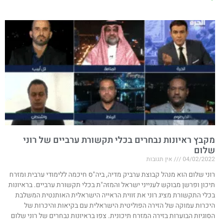
מקבץ ראיונות נבחרים בכלי תקשורת ערביים של רוני
שלום
04/02/2022
אין תגובות
רוני שלום הוא מנהל קבוצת ערביק מדיה, ביה"ס חיכמה ללימודי ערבית ומזרח
תיכון ופרשן מבוקש לענייני ישראל והמזה"ת בכלי תקשורת ערביים. בראיונות
בכלי התקשורת מציג רוני את זווית הראייה הישראלית האותנטית המשלבת
היכרות עמוקה של הזירה הפוליטית הישראלית עם בקיאות והיכרות של
הסוגיות הבוערות בזירה המזרח תיכונית. צפו בראיונות נבחרים של רוני שלום