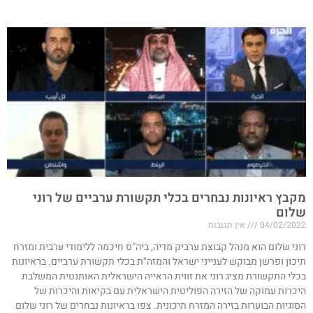
מקבץ ראיונות נבחרים בכלי תקשורת ערביים של רוני
שלום
04/02/2022
אין תגובות
רוני שלום הוא מנהל קבוצת ערביק מדיה, ביה"ס חיכמה ללימודי ערבית ומזרח
תיכון ופרשן מבוקש לענייני ישראל והמזה"ת בכלי תקשורת ערביים. בראיונות
בכלי התקשורת מציג רוני את זווית הראייה הישראלית האותנטית המשלבת
היכרות עמוקה של הזירה הפוליטית הישראלית עם בקיאות והיכרות של
הסוגיות הבוערות בזירה המזרח תיכונית. צפו בראיונות נבחרים של רוני שלום