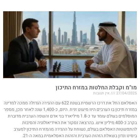
מו"מ וקבלת החלטות במזרח התיכון
27/04/2025
אין תגובות
האסלאם החל את דרכו הרשמית בשנת 622 עם ההגירה הגדולה ממכה למדינה
במזרח תיכון בו הערבים היוו מיעוט זניח. היום, כ-1,400 שנה לאחר מכן, מספר
המוסלמים בעולם עומד עד כ-1.8 מיליארד בני אדם והשפה הערבית מדוברת
בקרב כ-400 מיליון איש. בהרצאה נסקור את האידיאולוגיה והסיבות
להתפשטות האסלאם בעולם, נשוחח על ההגירה מהמזרח התיכון למערב
בימינו ונדון בשאלת הזהות הערבית והזהות האסלאמית במאה ה-21.