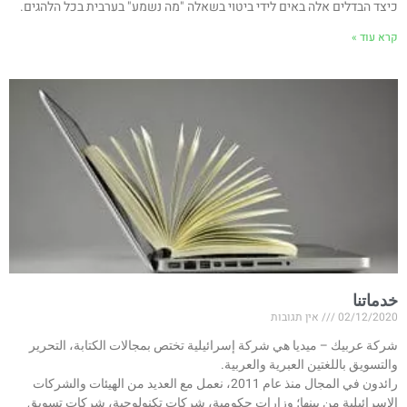
כיצד הבדלים אלה באים לידי ביטוי בשאלה "מה נשמע" בערבית בכל הלהגים.
קרא עוד »
خدماتنا
02/12/2020
אין תגובות
شركة عربيك – ميديا هي شركة إسرائيلية تختص بمجالات الكتابة، التحرير
والتسويق باللغتين العبرية والعربية.
رائدون في المجال منذ عام 2011، نعمل مع العديد من الهيئات والشركات
الإسرائيلية من بينها؛ وزارات حكومية، شركات تكنولوجية، شركات تسويق