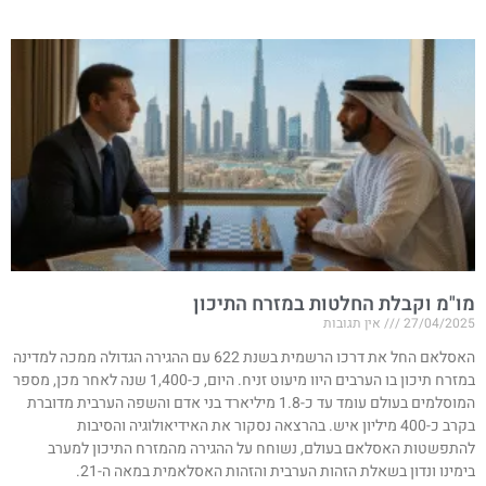
מו"מ וקבלת החלטות במזרח התיכון
27/04/2025
אין תגובות
האסלאם החל את דרכו הרשמית בשנת 622 עם ההגירה הגדולה ממכה למדינה
במזרח תיכון בו הערבים היוו מיעוט זניח. היום, כ-1,400 שנה לאחר מכן, מספר
המוסלמים בעולם עומד עד כ-1.8 מיליארד בני אדם והשפה הערבית מדוברת
בקרב כ-400 מיליון איש. בהרצאה נסקור את האידיאולוגיה והסיבות
להתפשטות האסלאם בעולם, נשוחח על ההגירה מהמזרח התיכון למערב
בימינו ונדון בשאלת הזהות הערבית והזהות האסלאמית במאה ה-21.