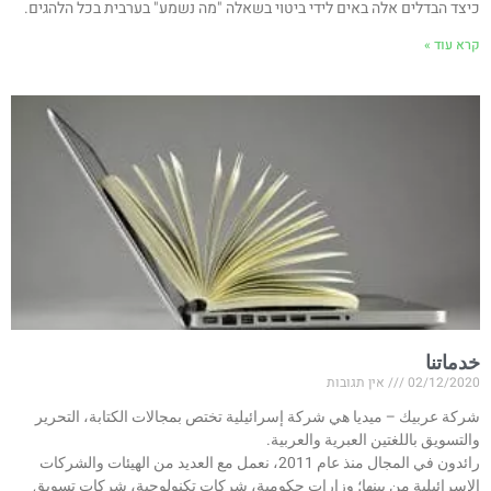
כיצד הבדלים אלה באים לידי ביטוי בשאלה "מה נשמע" בערבית בכל הלהגים.
קרא עוד »
خدماتنا
02/12/2020
אין תגובות
شركة عربيك – ميديا هي شركة إسرائيلية تختص بمجالات الكتابة، التحرير
والتسويق باللغتين العبرية والعربية.
رائدون في المجال منذ عام 2011، نعمل مع العديد من الهيئات والشركات
الإسرائيلية من بينها؛ وزارات حكومية، شركات تكنولوجية، شركات تسويق