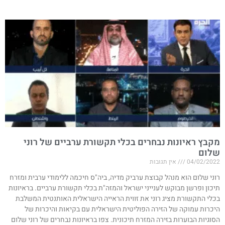
מקבץ ראיונות נבחרים בכלי תקשורת ערביים של רוני
שלום
04/02/2022
אין תגובות
רוני שלום הוא מנהל קבוצת ערביק מדיה, ביה"ס חיכמה ללימודי ערבית ומזרח
תיכון ופרשן מבוקש לענייני ישראל והמזה"ת בכלי תקשורת ערביים. בראיונות
בכלי התקשורת מציג רוני את זווית הראייה הישראלית האותנטית המשלבת
היכרות עמוקה של הזירה הפוליטית הישראלית עם בקיאות והיכרות של
הסוגיות הבוערות בזירה המזרח תיכונית. צפו בראיונות נבחרים של רוני שלום