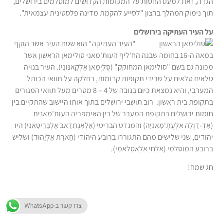
הגדה, זאת למעט החסות על המקומות הקדושים למוסלמים בירושלים,
תוך נימוק המהלך ברצון "לסייע להקמת מדינה פלסטינית עצמאית".
על העיר העתיקה בירושלים
"העיר העתיקה" הוא שטח העיר אשר הוקף
במאה ה-16 בחומה שבנה הח'ליף העות'מאני סולימאן הראשון אשר
מכונה גם בשם "סולימאן המחוקק" (סֻלַיְמַאן אַלְקַאנּונִי). העיר בנויה
טלאים טלאים על שרידי תקופות קדומות, בחלקה על תוואי הכותל
המערבי, והיא נמצאת כיום בגובה של 4 – 8 מטרים מעל תוואי המגורים
בתקופת בית ראשון. רוב תושבי ירושלים בתוך אותו היישוב שהתקיים בין
חומות ירושלים בתקופת המעבר של בין האימפריה העות'מאנית
(אַדְ-דַוְלַה אלְעֻתְ'מַאנִיַה) והמנדט הבריטי (אַלְאִנְתִדַאבּ אַלְבַּרִיטַאנִי) היו
יהודים, שני שלישים מהם התגוררו ברובע היהודי (חַארַת אַלְיַהוּד) ושליש
ברובע המוסלמי (אַלְחַיְ אַלְאִסְלַאמִי).
חג שמח!
האימפריה העות'מאנית
,
העיר העתיקה
,
הרובע היהודי
,
הרובע
צרו קשר ב-WhatsApp
המוסלמי
,
טורקיה
,
יום ירושלים
,
סולימאן הראשון