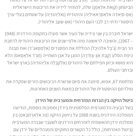
הביטחון (קֻוַאת אלְאַמֶן) שלה, להחזיר לידיה את הריבונות הישראלית
(אַסְ-סִיַאדַה אלְאִסְרַאאִילִיַה) והיהודית (וַאלְיַהוּדִיַה) על שטחים בעלי ערך
היסטורי ודתי רב לבני העם היהודי (אַשְ-שַעַב אלְיַהוּדִי).
ישראל חיברה בין שני צידיה של העיר אשר פוצלו בתקופה הירדנית (1948
– 1967), והשיבה לראשונה מזה אלפי שנים את הריבונות היהודית לרחבת
הר הבית (גַ'בַּל אלְהַיְכַּל) הכוללת את המסגדים (אַלְמַסַאגִ'ד) ואת מבנה
כיפת הסלע (קֻבַּת אַצְ-צַחְ'רַה) המגן על אבן השתייה (חַגְ'ר אלְאַסַאס) הלא
היא מושא וכיוון תפילתם של היהודים (אַלְקִבְּלַה אַלְיַהוּדִיַה) בארץ ישראל
וברחבי העולם.
מלחמת 67, אפוא, סימנה את סיום שרשרת הכיבושים הזרים שפקדה את
מולדתם ההיסטורית של היהודים במאות השנים האחרונות.
ביטול הזיקה בין הגדות המזרחית והמערבית של הירדן
בשל הבעיה הדמוגרפית הפלסטינית בירדן ומסיבות נוספות, הודיעה
הממלכה הירדנית בשנת 1988 על ניתוק הזיקה (פַכּ אלְאִרְתִבַּאט) בין
ממלכת ירדן ההאשמית לאזרחים הירדנים לשעבר שבגדה המערבית
(ביטול האזרחות), כולל כל הקשרים החוקיים והמנהליים של ירדן עם