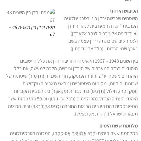
הכיבוש הירדני
השטחים שכבשה ירדן כונו בטרמינולוגיה
הערבית "הגדה המערבית לנהר הירדן"
מפת ירדן בין השנים 48 –
(אַ-דְ'דַ'פַה אלְעַ'רְבִּיַה לִנַהֶר אַלְאֻרְדֻן)
67
ולאחר כיבושם כונתה ירדן עצמה בשם
"ארץ שתי הגדות" (בַּלַד אַדְ'-דַ'פַתֵין).
בין השנים 1948 – 1967 הלאימה והחריבה ירדן את כלל היישובים
היהודיים בגדה המערבית של הירדן וגירשה, הלכה למעשה, את כלל
היהודיים משטחי יו"ש והעיר העתיקה, תוך השמדה (תַדְמִיר) שיטתית של
שכונות יהודיות, מקומות היסטוריים (מַבַּאנִי תַאַרִיכִיַה) וקדושים
(וּמֻקַדַסַה), חילול (תַדְנִיס) בתי קברות (מַקַאבֶּר) ביניהם בית הקברות
היהודי העתיק הגדול בהר הזיתים (גַ'בַּל אַזְ-זַיְתוּן) וכ-50 בתי כנסת אשר
המפורסמים בהם היו בית הכנסת החורבה (כַּנְיס אלְחַ'רַאבּ) ובית הכנסת
תפארת ישראל (גַ'ְוהַרַת אִסְרַאאִיל).
מלחמת ששת הימים
במלחמת ששת הימים (חַרְבּ אַלְאַיַאם אַסְ-סִתַה), המכונה בטרמינולוגיה
הערבית "מלחמת 1967" (חַרְבּ סַבְּעַה וִּסִתִין) הצליחה ישראל על כוחות