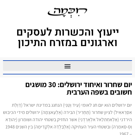
ייעוץ והכשרות לעסקים
וארגונים במזרח התיכון
יום שחרור ואיחוד ירושלים: 30 מושגים
חשובים בשפה הערבית
יום ירושלים הוא יום חג לאומי (עִיד וַטַנִי) הנחגג במדינת ישראל (דַוְלַת
אִסְרַאאִיל) לציון שחרור (תַחְרִיר) הבירה (אַלְעַאצִמַה) ירושלים מידי הכיבוש
הירדני (אַלְאִחְתִלַאל אלְאֻרְדֻנִי) אשר החזיק בשטחי יהודה ושומרון (יַהוּדַא
וַסְ-סַאמִרַה) ובשטחי העיר העתיקה (אַלְבַּלְדַה אלְקַדִימַה) בין השנים 1948
– 1967.