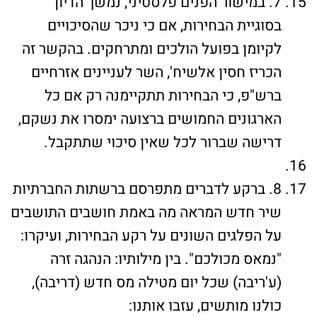
7. במישור הפנים פלסטיני, נמשך הדיון
בסוגיית הבחירות, אם כי ניכר שהסיכויים
לקיומן בפועל הולכים ומתרחקים. בהקשר זה
הכריז חסין אלשיח', השר לעניינים אזרחיים
ברש"פ, כי הבחירות תתקיימנה רק אם כל
הארגונים החמושים ברצועה ימסרו את נשקם,
דרישה שברור לכל שאין סיכוי שתתקבל.
8. ברקע לדברים מתפרסם ברשתות החברתיות
שיר חדש המראה מה באמת חושבים התושבים
על הפלגים השונים על רקע הבחירות, ועיקרו:
"נמאס מכולכם". בין מילותיו: הנהגה זרה
(ע'ריבה) שכל יום מטילה מס חדש (דריבה),
כולנו מותשים, עזבו אותנו: