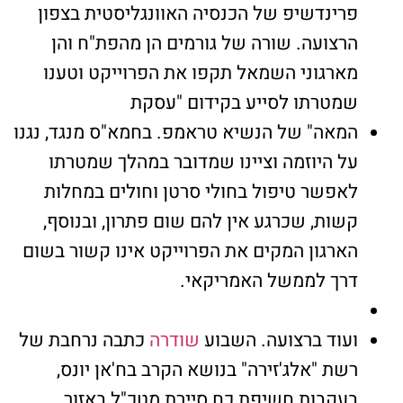
פרינדשיפ של הכנסיה האוונגליסטית בצפון
הרצועה. שורה של גורמים הן מהפת"ח והן
מארגוני השמאל תקפו את הפרוייקט וטענו
שמטרתו לסייע בקידום "עסקת
המאה" של הנשיא טראמפ. בחמא"ס מנגד, נגנו
על היוזמה וציינו שמדובר במהלך שמטרתו
לאפשר טיפול בחולי סרטן וחולים במחלות
קשות, שכרגע אין להם שום פתרון, ובנוסף,
הארגון המקים את הפרוייקט אינו קשור בשום
דרך לממשל האמריקאי.
ועוד ברצועה. השבוע
שודרה
כתבה נרחבת של
רשת "אלג'זירה" בנושא הקרב בח'אן יונס,
בעקבות חשיפת כח סיירת מטכ"ל באזור