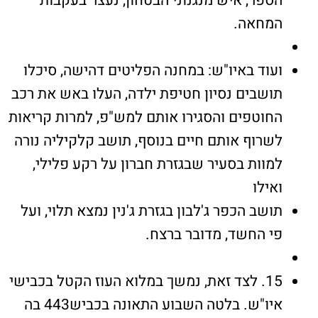
הספר, איש מנגנוני הבטחון, נעצר בעקבות
המחאה.
ועוד באיו"ש: במחנה הפליטים דהישה, סיכלו
תושבים נסיון חטיפת ילדה, העלו באש את רכב
החוטפים והסגירו אותם למש"פ, למרות קריאות
לשרוף אותם חיים בנוסף, תושב קלקיליה נורה
למוות בסעיר שבגזרת חברון על רקע פלילי,
ואילו
תושב הכפר ג'לבון בגזרת ג'נין נמצא תלוי, ועל
פי החשד, מדובר ברצח.
15. לצד זאת, נמשך במלוא העוז הקטל בכבישי
איו"ש. בלטה השבוע התאונה בכביש443 בה