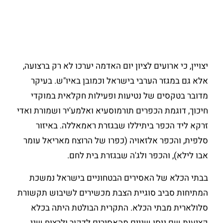
יצויין, כי ארועים לציון יום האדמה יערכו לא רק ברצועה,
אלא גם במגזר הערבי בישראל וכמובן באיו"ש. בעיקר
מדובר בטקסים של נטיעות ופעילות חקלאית במוקדי
חיכוך, דוגמת הכפרים תורמוסעיא ואלמע'יר ושמורת ואדי
זרקא ליד הכפר ביתיללו שבגזרת ראמאללה. באיזור
סלפית, והכפר אלזאויה (כפרו של הרוצח מאריאל עומר
אבו לילא), והכפר ולג'ה שבגזרת בית לחם.
בבתי הכלא של האסירים הבטחוניים בישראל נמשכת
המתיחות סביב סוגיית הצבת מכשירים לשיבוש תקשורת
סלולארית מבתי הכלא. התקרית הבולטת היתה בכלא
קציעות שם ניסו שניים מהאסירים לדקור ולרצוח שני