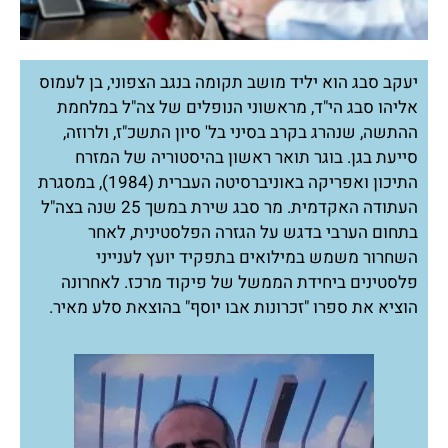
יעקב סבג הוא יליד מושב תקומה בנגב הצפוני, בן לעמוס
אליהו סבג הי"ד, מראשוני הנופלים של צה"ל במלחמת
ההתשה, שנהרג בקרב בסיני בל' סיון התשכ"ז, ולרוזה,
סייעת בגן. בוגר תואר ראשון בהיסטוריה של המזרח
התיכון ואפריקה באוניברסיטה העברית (1984), במסגרת
העתודה האקדמית. מר סבג שירת במשך 25 שנה בצה"ל
בתחום הערבי בדגש על הגזרה הפלסטינית, לאחר
השחרור משמש במילואים בתפקיד יועץ לענייני
פלסטינים ביחידת הממשל של פיקוד מרכז. לאחרונה
הוציא את ספרו "זכרונות אבו יוסף" בהוצאת סלע מאיר.