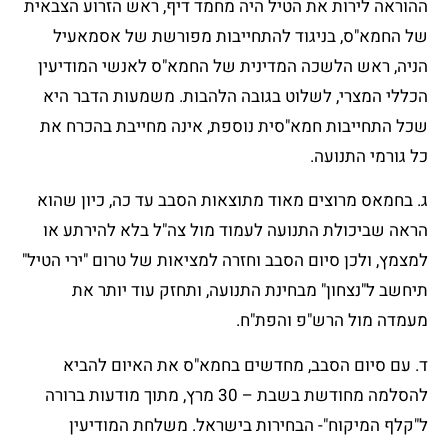
ההוראה לירות את הטיל היה מחמד דיף, ראש הזרוע הצבאית
של החמא"ס, בניגוד להתחייבות מפורשת של אסמאעיל
הניה, ראש הלשכה המדינית של החמא"ס לאנשי המודיעין
הכללי המצרי, לשלוט בגובה הלהבות. משמעות הדבר היא
שכל התחייבות חמא"סית נוספת, אינה מחייבת בהכרח את
כל גורמי התנועה.
ג. בחמאס מרוצים מאוד מתוצאות הסבב עד כה, כיון שהוא
הראה שביכולת התנועה לעמוד מול צה"ל בלא להירתע או
למצמץ, ולכן סיום הסבב וחזרה למציאות של טרום "ירי הטיל"
תיחשב ל"נצחון" מבחינת התנועה, ותחזק עוד יותר את
מעמדה מול הרש"פ והפת"ח.
ד. עם סיום הסבב, מחדשים בחמא"ס את האיום להביא
להסלמה מחודשת בשבת – 30 מרץ, מתוך מודעות ברורה
ל"קלף המיקוח"- הבחירות בישראל. משלחת המודיעין