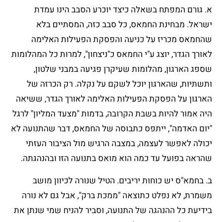
א. גורם המפתח בשאלה כיצד יוכרע הסבב הינו עמדת
ישראל. מבחינת החמאס, כל סבב כזה, המסתיים בלא
שהחמאס מכריז על כניעה והפסקת הפעילות האלימה
לאורך הגדר, יוצג ע"י החמאס כ"ניצחון", למרות כל המהלומות
שספג הארגון, מהלומות שעיקרן פגיעה במבני שלטון,
ותשתיות, שהארגון יוכל לשקם על נקלה. רק הכרזה של
הארגון על הפסקת הפעילות האלימה לאורך הגדר, ששיאה
היה אמור להיות בשבת הקרובה, בדמות "מצעד המליון" לרגל
"יום האדמה", ייתפס כתבוסה של החמאס, דבר שהתנועה לא
יכולה לאפשר לעצמה, במצבה הרגיש מול הציבור העזתי
שהראה בפועל עד כמה הוא מואס בתנועה הזו ובהנהגתה.
ב. בחמא"ס יש כוחות יריבים. הטיל שנורה לכיוון מושב
משמרת, לא נפלט כתוצאה "ממכת ברק", אבל גם לא נורה
בידיעת כל ההנהגה של התנועה, וסביר להניח שמי שנתן את