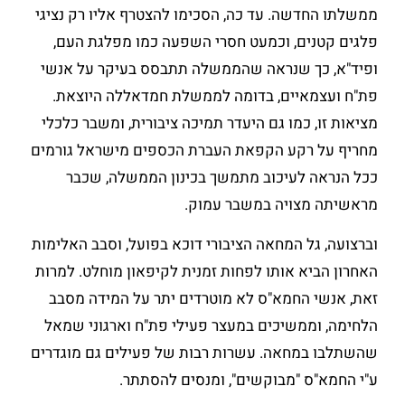
ממשלתו החדשה. עד כה, הסכימו להצטרף אליו רק נציגי
פלגים קטנים, וכמעט חסרי השפעה כמו מפלגת העם,
ופיד"א, כך שנראה שהממשלה תתבסס בעיקר על אנשי
פת"ח ועצמאיים, בדומה לממשלת חמדאללה היוצאת.
מציאות זו, כמו גם היעדר תמיכה ציבורית, ומשבר כלכלי
מחריף על רקע הקפאת העברת הכספים מישראל גורמים
ככל הנראה לעיכוב מתמשך בכינון הממשלה, שכבר
מראשיתה מצויה במשבר עמוק.
וברצועה, גל המחאה הציבורי דוכא בפועל, וסבב האלימות
האחרון הביא אותו לפחות זמנית לקיפאון מוחלט. למרות
זאת, אנשי החמא"ס לא מוטרדים יתר על המידה מסבב
הלחימה, וממשיכים במעצר פעילי פת"ח וארגוני שמאל
שהשתלבו במחאה. עשרות רבות של פעילים גם מוגדרים
ע"י החמא"ס "מבוקשים", ומנסים להסתתר.