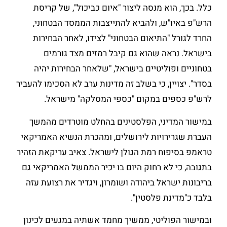
כלל. בכך, הוא מנסה ליצור "איום כביכול", של קריסת
הרש"פ באיו"ש, ולהביא להתייצבות הממסד הבטחוני,
החרד לגורל "התיאום הבטחוני" לצידו, לאחר הבחירות
בישראל. נראה שהוא גם קיבל רמזים מצד גורמים
בטחוניים ופוליטיים בישראל, "שלאחר הבחירות יהיה
בסדר". יצויין, כי בשלב זה מדינות ערב לא הסכימו להעביר
לרש"פ כספים במקום "כספי המסלקה" מישראל.
במישור המדיני, הפלסטינים בהחלט מוטרדים מהמשך
העברת שגרירויות לירושלים, ומהכרת הנשיא האמריקאי
טראמפ בסיפוח רמת הגולן לישראל. צאיב עריקאת הזהיר
בתגובה, כי לא רחוק היום בו יכיר הממשל האמריקאי גם
בריבונות ישראל ביהודה ושומרון, ויגדיר את רצועת עזה
בלבד כ"מדינת פלסטין".
ובמישור הפוליטי, ממשיך מחמד אשתיה במגעים לכינון