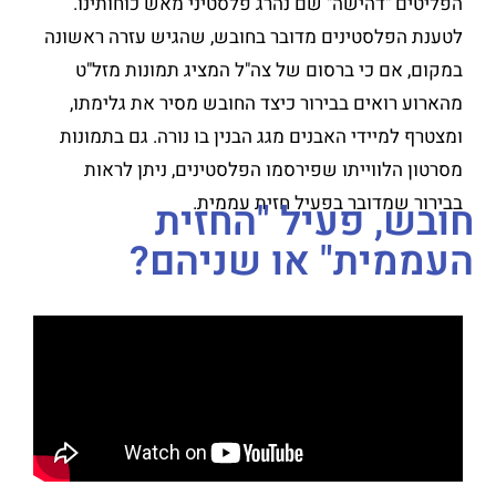
הפליטים "דהישה" שם נהרג פלסטיני מאש כוחותינו.
לטענת הפלסטינים מדובר בחובש, שהגיש עזרה ראשונה
במקום, אם כי ברסום של צה"ל המציג תמונות מזל"ט
מהארוע רואים בבירור כיצד החובש מסיר את גלימתו,
ומצטרף למיידי האבנים מגג הבנין בו נורה. גם בתמונות
מסרטון הלווייתו שפירסמו הפלסטינים, ניתן לראות
בבירור שמדובר בפעיל חזית עממית.
חובש, פעיל "החזית
העממית" או שניהם?