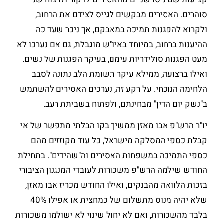
סוהרים. האסירים מבקשים לגייס לצידם את הרחוב,
ולקרוא להפגנות תמיכה במאבקם, אך ניכר שעד כה
ההיענות ברחוב, במיוחד באיו"ש מוגבלת, גם אם נערכו לא
מעט הפגנות סולידריות עימם, בעיקר הפגנות של נשים.
ואילו ברצועה, ממילא עיקר תשומת הלב נתונה לסבב
הלחימה הנוכחי. על רקע זה, נערכים האסירים להשתמש
ב"נשק יום הדין" מבחינתם, ולפתוח בשביתת רעב.
יו"ר הרש"פ אבו מאזן ממשיך בקו הבלתי מתפשר של אי
קבלת כספי המסלקה מישראל, כל עוד מקוזזים מהם
כספי התמיכה במשפחות האסירים וה"שהידים". בתחילת
החודש שילמה הרש"פ משכורות לעובדי המנגנון הציבורי
בזכות הלוואה מהבנקים, ואילו החודש מכריז אבו מאזן,
שלא יהיה מנוס מתשלום של כמחצית או אפילו 40%
בלבד מהשכורות, ואם לא יחול שינוי לא ישולמו משכורות