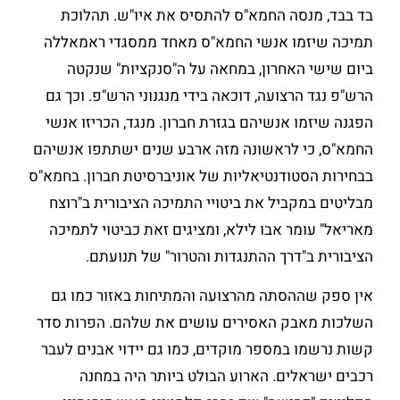
בד בבד, מנסה החמא"ס להתסיס את איו"ש. תהלוכת
תמיכה שיזמו אנשי החמא"ס מאחד ממסגדי ראמאללה
ביום שישי האחרון, במחאה על ה"סנקציות" שנקטה
הרש"פ נגד הרצועה, דוכאה בידי מנגנוני הרש"פ. וכך גם
הפגנה שיזמו אנשיהם בגזרת חברון. מנגד, הכריזו אנשי
החמא"ס, כי לראשונה מזה ארבע שנים ישתתפו אנשיהם
בבחירות הסטודנטיאליות של אוניברסיטת חברון. בחמא"ס
מבליטים במקביל את ביטויי התמיכה הציבורית ב"רוצח
מאריאל" עומר אבו לילא, ומציגים זאת כביטוי לתמיכה
הציבורית ב"דרך ההתנגדות והטרור" של תנועתם.
אין ספק שההסתה מהרצועה והמתיחות באזור כמו גם
השלכות מאבק האסירים עושים את שלהם. הפרות סדר
קשות נרשמו במספר מוקדים, כמו גם יידוי אבנים לעבר
רכבים ישראלים. הארוע הבולט ביותר היה במחנה