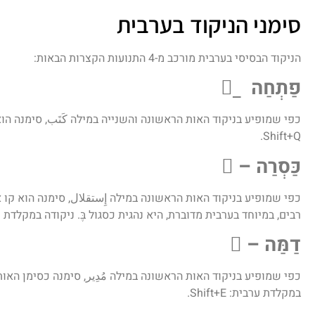
סימני הניקוד בערבית
הניקוד הבסיסי בערבית מורכב מ-4 התנועות הקצרות הבאות:
פַתְחַה _َ
כפי שמופיע בניקוד האות הראשונה והשנייה במילה كَتَب, סימנה הוא 
Shift+Q.
כַּסְרַה – ِ
כפי שמופיע בניקוד האות הראשונה במילה إِستقلال, סימנה הוא קו א
רבים, במיוחד בערבית מדוברת, היא נהגית כסגול בֶּ. ניקודה במקלדת ערבית: A
דַמַּה – ُ
במקלדת ערבית: Shift+E.