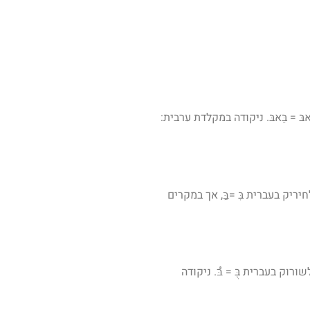
 = בַּאבּ. ניקודה במקלדת ערבית:
יק בעברית בִּ =בּِ, אך במקרים
ית מעל לאות, התנועה מקבילה לשורוק בעברית בֻּ = בּُ. ניקודה