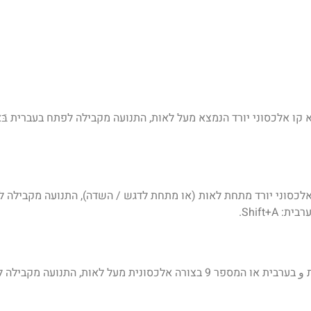
קו אלכסוני יורד הנמצא מעל לאות, התנועה מקבילה לפתח בעברית בּَאבּ
לכסוני יורד מתחת לאות (או מתחת לדגש / השדה), התנועה מקבילה לחיר
Shift+.
כפי שמופיע בניקוד האות הראשונה במילה مُدِير, סימנה כסימן האות و בערבית או המספר 9 בצורה אלכסונ