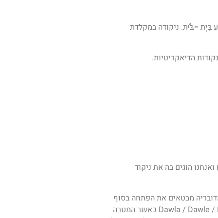
יְת =בּَיْת. ניקודה במקלדת
קודות הדיאקריטיות.
נחנו הוגים בה את ניקוד
דובריה מבטאים את הפתחה בסוף
. כך למשל המילה "דולה" Dawla (מדינה בערבית) תיהגה בצורות שונות ביניהן: Dawla / Dawle / Dawli / Doli כאשר המטרה