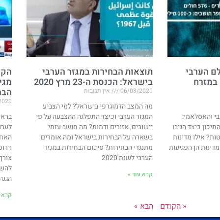
ם הערבי
תוצאות הבחירות במגזר הערבי
הקו
 במזרח
בישראל: הכנסת ה-23 מרץ 2020
מגי
הבר
06/03/2020
אין תגובות
2020
מה המצב הדמוגרפי בישראל? למי הצביע
י והאסלאמי:
המגזר הערבי וכיצד התפלגה ההצבעה על פי
בראי
יכון כיצד הגיבו
יישובים, אזורים ודתות? מה חושב עזמי
לערו
ת? אילו מדינות
בשארה על הבחירות בישראל ומה אומרים
האחר
מדינות הן הפגיעות
מתנגדי הבחירות? סיכום הבחירות במגזר
וירו
הערבי לשנת 2020
צורך
להשת
קרא עוד »
הגנה 
קרא ע
« הקודם
הבא »