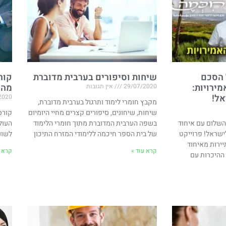
 הסכם
שיחות וסיפורים בערבית מדוברת
קור
ירויות​:
מהע
29/07/2020
אין תגובות
אל!
2020
מקבץ חומרי לימוד ותרגול בערבית מדוברת,
שיחות, שיחונים, סיפורים קצרים מחיי היומיום
קורס
השלום עם איחוד
בשפה הערבית המדוברת מתוך חומרי הלימוד
העול
לישראל! פרוייקט
של בית הספר חיכמה ללימודי המזרח התיכון
לשונ
יירות מאיחוד
קרא עוד »
קרא ע
 ההיכרות עם