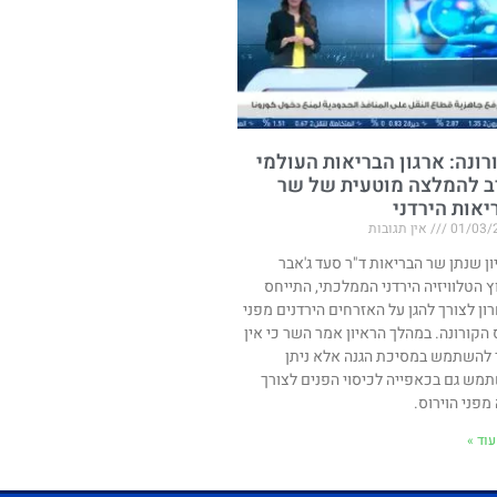
רונה: ארגון הבריאות העולמי
ב להמלצה מוטעית של שר
יאות הירדני
01/03/
אין תגובות
ון שנתן שר הבריאות ד"ר סעד ג'אבר
ץ הטלוויזיה הירדני הממלכתי, התייחס
ון לצורך להגן על האזרחים הירדנים מפני
ס הקורונה. במהלך הראיון אמר השר כי אין
 להשתמש במסיכת הגנה אלא ניתן
מש גם בכאפייה לכיסוי הפנים לצורך
מפני הוירוס.
וד »