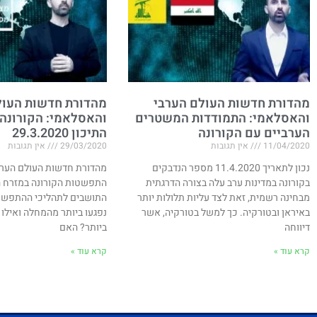
מהדורת חדשות העולם הערבי
מהדורת חדשות העול
והאסלאמי: התמודדות המשטרים
והאסלאמי: הקורונה
הערביים עם הקורונה
התיכון 29.3.2020
11/04/2020
אין תגובות
29/03/2020
אין תגובות
נכון לתאריך 11.4.2020 מספר הנדבקים
מהדורת חדשות העולם הערב
בקורונה במדינות ערב עלה בצורה הדרגתית
התפשטות הקורונה במזרח הת
מבחינה רשמית, זאת לצד עליות תלולות יותר
התושבים לתהליכי ההתפשטו
באיראן ובטורקיה. כך למשל בטורקיה, אשר
נפגעו ביותר מהמחלה ואילו 
דיווחה
ביותר? האם
קרא עוד »
קרא עוד »