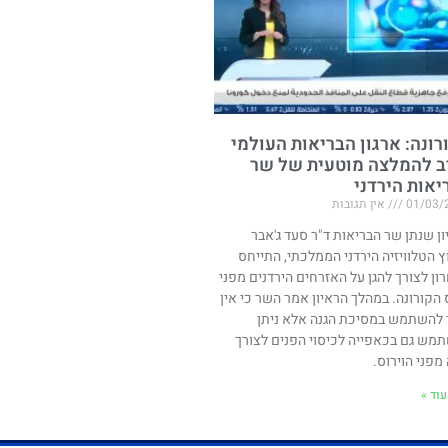
רונה: ארגון הבריאות העולמי
ב להמלצה מוטעית של שר
יאות הירדני
01/03/
אין תגובות
ון שנתן שר הבריאות ד"ר סעד ג'אבר
ץ הטלוויזיה הירדני הממלכתי, התייחס
ון לצורך להגן על האזרחים הירדנים מפני
ס הקורונה. במהלך הראיון אמר השר כי אין
 להשתמש במסיכת הגנה אלא ניתן
מש גם בכאפייה לכיסוי הפנים לצורך
מפני הוירוס.
וד »