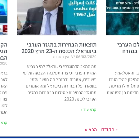
ם הערבי
תוצאות הבחירות במגזר הערבי
הקו
 במזרח
בישראל: הכנסת ה-23 מרץ 2020
מגי
הבר
06/03/2020
אין תגובות
2020
מה המצב הדמוגרפי בישראל? למי הצביע
י והאסלאמי:
המגזר הערבי וכיצד התפלגה ההצבעה על פי
בראי
יכון כיצד הגיבו
יישובים, אזורים ודתות? מה חושב עזמי
לערו
ת? אילו מדינות
בשארה על הבחירות בישראל ומה אומרים
האחר
מדינות הן הפגיעות
מתנגדי הבחירות? סיכום הבחירות במגזר
וירו
הערבי לשנת 2020
צורך
להשת
קרא עוד »
הגנה 
קרא ע
« הקודם
הבא »