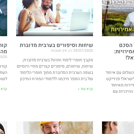
 הסכם
שיחות וסיפורים בערבית מדוברת
קור
ירויות​:
מהע
29/07/2020
אין תגובות
אל!
2020
מקבץ חומרי לימוד ותרגול בערבית מדוברת,
שיחות, שיחונים, סיפורים קצרים מחיי היומיום
קורס
השלום עם איחוד
בשפה הערבית המדוברת מתוך חומרי הלימוד
העול
לישראל! פרוייקט
של בית הספר חיכמה ללימודי המזרח התיכון
לשונ
יירות מאיחוד
קרא עוד »
קרא ע
 ההיכרות עם