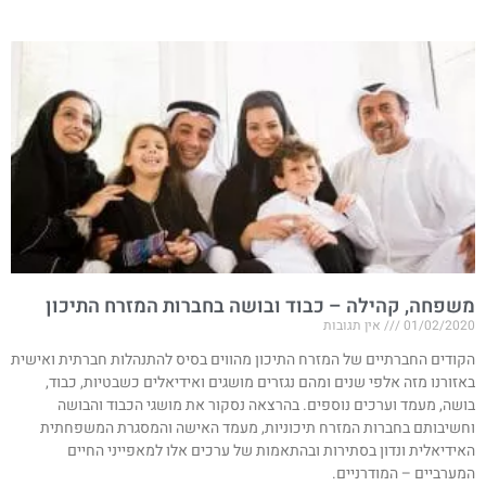
משפחה, קהילה – כבוד ובושה בחברות המזרח התיכון
01/02/2020
אין תגובות
הקודים החברתיים של המזרח התיכון מהווים בסיס להתנהלות חברתית ואישית
באזורנו מזה אלפי שנים ומהם נגזרים מושגים ואידיאלים כשבטיות, כבוד,
בושה, מעמד וערכים נוספים. בהרצאה נסקור את מושגי הכבוד והבושה
וחשיבותם בחברות המזרח תיכוניות, מעמד האישה והמסגרת המשפחתית
האידיאלית ונדון בסתירות ובהתאמות של ערכים אלו למאפייני החיים
המערביים – המודרניים.