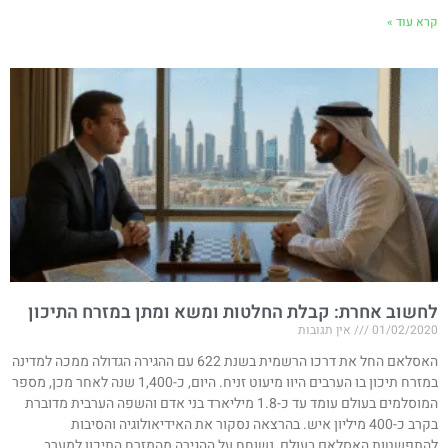
קרא עוד »
לחשוב אחרת: קבלת החלטות ומשא ומתן במזרח התיכון
01/02/2020
אין תגובות
האסלאם החל את דרכו הרשמית בשנת 622 עם ההגירה הגדולה ממכה למדינה
במזרח תיכון בו הערבים היוו מיעוט זניח. היום, כ-1,400 שנה לאחר מכן, מספר
המוסלמים בעולם עומד עד כ-1.8 מיליארד בני אדם והשפה הערבית מדוברת
בקרב כ-400 מיליון איש. בהרצאה נסקור את האידיאולוגיה והסיבות
להתפשטות האסלאם בעולם, נשוחח על ההגירה מהמזרח התיכון למערב