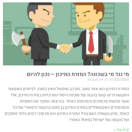
מי נגד מי בשכונה? המזרח התיכון – נכון להיום​​
01/02/2020
אין תגובות
המזרח התיכון הוא אזור סוער, מורכב ומפוצל מאין כמוהו. לניזונים מאמצעי
התקשורת יש קושי בהבנה של סוגיות היסוד המרכזיות במזרח התיכון, אלו
אשר מניעות סכסוכים והסכמות כאחד. בהרצאה נסקור את הסוגיות
והסכסוכים האקטואליים במזרח התיכון בן זמננו בהקשר היסטורי ועדכני
כאחד, ונדון בשאלה האם גורל המזרח התיכון הוא סכסוכי דמים בלתי פוסקים
ועל מקומה של ישראל בפאזל האזורי.
קרא עוד »