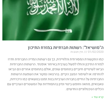
ה"סושיאל": רשתות חברתיות במזרח התיכון
01/02/2020
אין תגובות
כמו התקשורת המסורתית והלוויינית, כך גם רשתות המדיה החברתית חדרו
למזרח התיכון והחלו לפעול בערבית באיחור אופנתי. הרשתות החברתיות
הביאו לשינויים חיוביים בתחומים שונים, אולם בתחומים אחרים הם הביאו
להחרפה או לשימור המצב הקיים. בהרצאה נסקור את השפעת הרשתות
החברתיות על החיים בחברות הערביות בנות זמננו בנושאים כמו היכרויות,
טאבואים, מחאה וחופש ביטוי ונדון בהתמודדות של המשטרים הערביים עם
הכלים הטכנולוגיים החדשים.
קרא עוד »