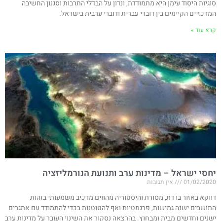
סוגיות היסוד עימן היא מתמודדת, ונדון על הבדלי התרבות וסגנון החשיבה
המרכזיים הקיימים בין דוברי עברית ודוברי ערבית בישראל.
קרא עוד »
יחסי ישראל – מדינות ערב ותנועת הנורמליזציה
01/02/2020
אין תגובות
דווקא באזור בו דת, מסורת והיסטוריה מהווים מרכיב משמעותי בזהות
התושבים ישנה גמישות, פרגמטיות ואף להטוטנות בכדי להתמודד עם אתגרים
ישנים וחדשים מבית ומבחוץ. בהרצאה נסקור את השינוי העובר על מדינות ערב