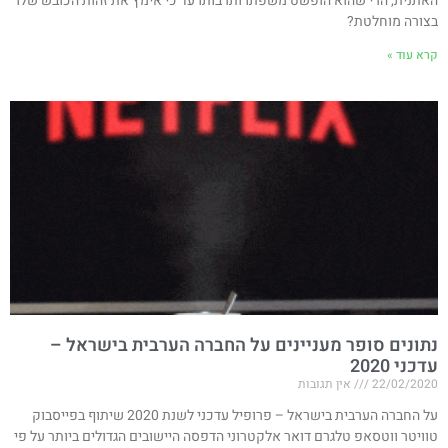
האתנית, הרי שהוא הופשט משפתו ותרבותו עד כי אימץ את זהות הכובש שלו
בצורה מוחלטת?
קרא עוד »
נתונים סופר מעניינים על החברה הערבית בישראל –
עדכני 2020
22/02/2020
אין תגובות
על החברה הערבית בישראל – פרופיל עדכני לשנת 2020 שיתוף בפייסבוק
טוויטר ווטסאפ טלגרם דואר אלקטרוני הדפסה היישובים הגדולים ביותר על פי