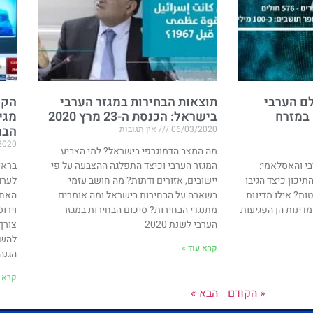
ם הערבי
תוצאות הבחירות במגזר הערבי
הקו
 במזרח
בישראל: הכנסת ה-23 מרץ 2020
מגי
הבר
06/03/2020
אין תגובות
2020
מה המצב הדמוגרפי בישראל? למי הצביע
י והאסלאמי:
המגזר הערבי וכיצד התפלגה ההצבעה על פי
בראי
יכון כיצד הגיבו
יישובים, אזורים ודתות? מה חושב עזמי
לערו
ת? אילו מדינות
בשארה על הבחירות בישראל ומה אומרים
האחר
מדינות הן הפגיעות
מתנגדי הבחירות? סיכום הבחירות במגזר
וירו
הערבי לשנת 2020
צורך
להשת
קרא עוד »
הגנה 
קרא ע
« הקודם
הבא »