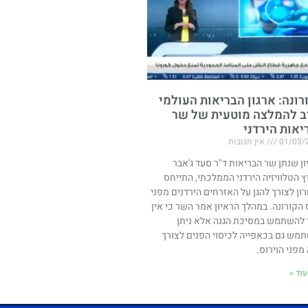
רונה: ארגון הבריאות העולמי
ב להמלצה מוטעית של שר
יאות הירדני
01/03/
אין תגובות
ון שנתן שר הבריאות ד"ר סעד ג'אבר
ץ הטלוויזיה הירדני הממלכתי, התייחס
ון לצורך להגן על האזרחים הירדנים מפני
ס הקורונה. במהלך הראיון אמר השר כי אין
 להשתמש במסיכת הגנה אלא ניתן
מש גם בכאפייה לכיסוי הפנים לצורך
מפני הוירוס.
וד »