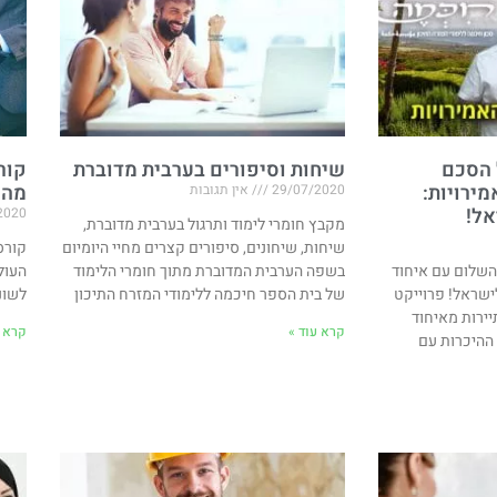
 הסכם
שיחות וסיפורים בערבית מדוברת
קור
ירויות​:
מהע
29/07/2020
אין תגובות
אל!
2020
מקבץ חומרי לימוד ותרגול בערבית מדוברת,
שיחות, שיחונים, סיפורים קצרים מחיי היומיום
קורס
השלום עם איחוד
בשפה הערבית המדוברת מתוך חומרי הלימוד
העול
לישראל! פרוייקט
של בית הספר חיכמה ללימודי המזרח התיכון
לשונ
יירות מאיחוד
קרא עוד »
קרא ע
 ההיכרות עם