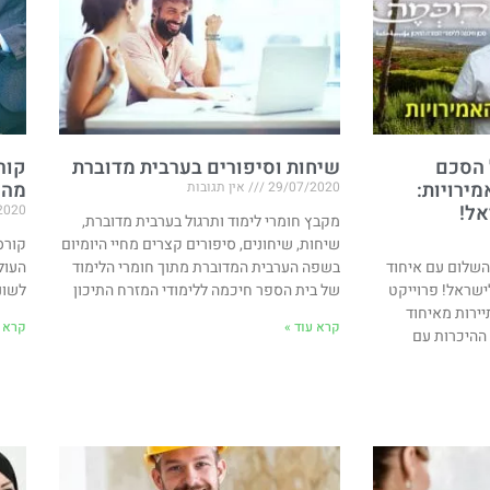
 הסכם
שיחות וסיפורים בערבית מדוברת
קור
ירויות​:
מהע
29/07/2020
אין תגובות
אל!
2020
מקבץ חומרי לימוד ותרגול בערבית מדוברת,
שיחות, שיחונים, סיפורים קצרים מחיי היומיום
קורס
השלום עם איחוד
בשפה הערבית המדוברת מתוך חומרי הלימוד
העול
לישראל! פרוייקט
של בית הספר חיכמה ללימודי המזרח התיכון
לשונ
יירות מאיחוד
קרא עוד »
קרא ע
 ההיכרות עם