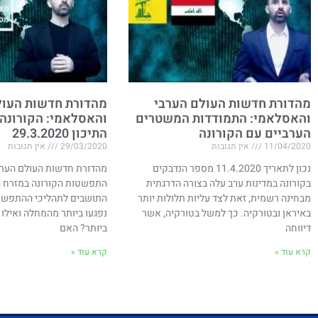
מהדורת חדשות העולם הערבי
מהדורת חדשות העול
והאסלאמי: התמודדות המשטרים
והאסלאמי: הקורונה
הערביים עם הקורונה
התיכון 29.3.2020
11/04/2020
אין תגובות
29/03/2020
אין תגובות
נכון לתאריך 11.4.2020 מספר הנדבקים
מהדורת חדשות העולם הערב
בקורונה במדינות ערב עלה בצורה הדרגתית
התפשטות הקורונה במזרח הת
מבחינה רשמית, זאת לצד עליות תלולות יותר
התושבים לתהליכי ההתפשטו
באיראן ובטורקיה. כך למשל בטורקיה, אשר
נפגעו ביותר מהמחלה ואילו 
דיווחה
ביותר? האם
קרא עוד »
קרא עוד »