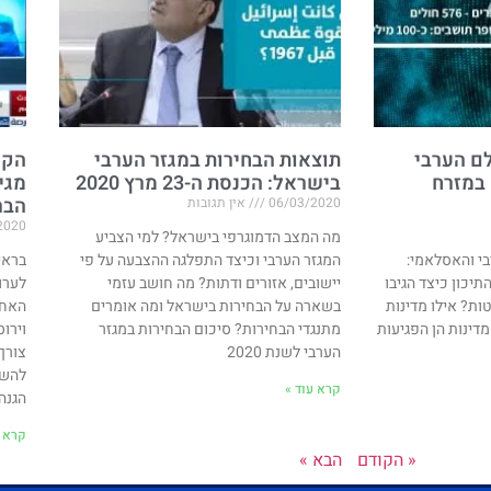
ם הערבי
תוצאות הבחירות במגזר הערבי
הקו
 במזרח
בישראל: הכנסת ה-23 מרץ 2020
מגי
הבר
06/03/2020
אין תגובות
2020
מה המצב הדמוגרפי בישראל? למי הצביע
י והאסלאמי:
המגזר הערבי וכיצד התפלגה ההצבעה על פי
בראי
יכון כיצד הגיבו
יישובים, אזורים ודתות? מה חושב עזמי
לערו
ת? אילו מדינות
בשארה על הבחירות בישראל ומה אומרים
האחר
מדינות הן הפגיעות
מתנגדי הבחירות? סיכום הבחירות במגזר
וירו
הערבי לשנת 2020
צורך
להשת
קרא עוד »
הגנה 
קרא ע
« הקודם
הבא »