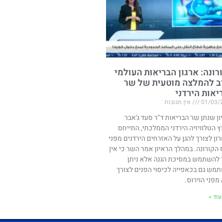
רונה: ארגון הבריאות העולמי
ב להמלצה מוטעית של שר
יאות הירדני
01/03/
אין תגובות
ון שנתן שר הבריאות ד"ר סעד ג'אבר
ץ הטלוויזיה הירדני הממלכתי, התייחס
ון לצורך להגן על האזרחים הירדנים מפני
ס הקורונה. במהלך הראיון אמר השר כי אין
 להשתמש במסיכת הגנה אלא ניתן
מש גם בכאפייה לכיסוי הפנים לצורך
מפני הוירוס.
וד »