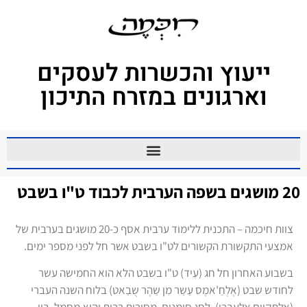
ייעוץ והכשרות לעסקים
וארגונים במזרח התיכון
20 מושגים בשפה הערבית לכבוד ט"ו בשבט
צוות חיכמה – התכנית ללימוד ערבית אסף כ-20 מושגים בערבית של
אמצעי התקשורת הקשורים לט"ו בשבט אשר חל לפני מספר ימים.
בשבוע האחרון חל חג (עִיד) ט"ו בשבט הלא הוא החמישה עשר
לחודש שבט (אֶלְחַ'אמֶס עַשַר מִן שַהֶר שֻבַאט) בלוח השנה העברי