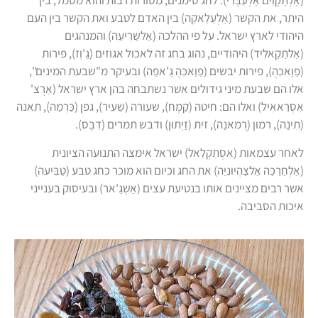
(אַלְתַקְוִים אַלְעִבְּרִי). לחג סימנים, מסורות רבות והוא מסמל, בין
היתר, את הקשר (אַלְעַלַאקַה) בין האדם לטבע ואת הקשר בין העם
היהודי לארץ ישראל. על פי ההלכה (אַלשַרִיעַה) והמנהגים
(אַלתַקַאלִיד) היהודיים, נהוג בחג זה לאכול אגוזים (גַ'וְז), פירות
(פַוַאכִּהֻ), פירות יבשים (פַוַאכִּהֻ גַ'אפַה) ובעיקר מ"שבעת המינים",
אלו הם שבעת מיני גידולים אשר נשתבחה בהן ארץ ישראל (אַרְצ'
אִסְרַאאִיל) ואלו הם: חיטה (קַמֶח), שעורה (שַעִיר), גפן (כַּרְמַה), תאנה
(תִינַה), רמון (רֻמאנַה), זית (זַיְתוּן) ודבש תמרים (דִבֶּס).
לאחר עצמאות (אִסְתִקְלַאל) ישראל אימצה התנועה הציונית
(אַלְחַרַכַּה אַלצַהְיוּנִיַה) את החג וכיום הוא מוכר כחג טבע (טַבִּיעה)
אשר רבים מציינים אותו בנטיעת עצים (אַשְגַ'אר) ובעיסוק בענייני
איכות הסביבה.