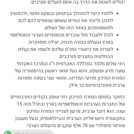
יכולים לשנות את הדרך בה אתם פועלים ומגיבים:
ללמוד כיצד להתהלך בביטחון ובשקט נפשי, ולהמשיך
לתכנן וליצור את החיים שאתם שואפים להם לכם
ולמשפחתכם באזור הזה של העולם.
לנהל ולעבוד מול עובדים מהמגזרים הערבי והאסלאמי
בארץ ובעולם בצורה חכמה, יעילה וממוקדת.
לשדרג את כישורי המו"מ שלכם ולשפר את קבלת
ההחלטות במצבים מורכבים.
רוני שלום מלמד במכללה האקדמית ר"ג ובמרכז האקדמי
שערי מדע ומשפט, והוא בעל תואר ראשון בהיסטוריה של
המזרח התיכון ומדעי המדינה, ותואר שני בשפה וספרות
ערבית מאוניברסיטת בר אילן.
כחוקר בתחום המזרח התיכון, רוני עוסק בקודים התרבותיים
של החברות הערביות והאסלאמיות בארץ ובחו"ל מזה 15
שנה. הוא דובר ערבית, פרשן לענייני המזרח התיכון
בתקשורת הישראלית, הערבית והבינלאומית, ובעל חשבון
טוויטר פופולרי עם 70 אלף עוקבים מהעולם הערבי.