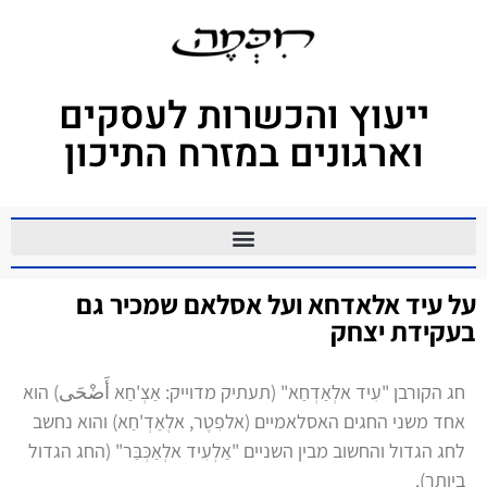
ייעוץ והכשרות לעסקים
וארגונים במזרח התיכון
על עיד אלאדחא ועל אסלאם שמכיר גם
בעקידת יצחק
חג הקורבן "עִיד אלְאַדְחַא" (תעתיק מדוייק: אַצְ'חַא أَضْحَى) הוא
אחד משני החגים האסלאמיים (אלפִטֶר, אלְאַדְ'חַא) והוא נחשב
לחג הגדול והחשוב מבין השניים "אַלְעִיד אלְאַכְּבַּר" (החג הגדול
ביותר).