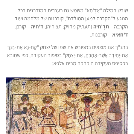
שורש המילה "אַדְ'חַא" משמש גם בערבית המודרנית בכל
הנוגע ל"הקרבה למען המולדת", קורבנות של מלחמה ועוד:
הקרבה –
תַדְ'חִיַה
(תעתיק מדויק: תצ'חיה),
דַ'חִיַה
– קורבן,
דַ'חַאיַא
– קורבנות.
בתנ"ך אנו מוצאים במפורש את שמו של יצחק "קַח-נָא אֶת-בִּנְךָ
אֶת-יְחִידְךָ אֲשֶׁר-אָהַבְתָּ, אֶת-יִצְחָק" בסיפור העקידה, כפי שמובא
בפסיפס העקידה היפהפה מבית אלפא: