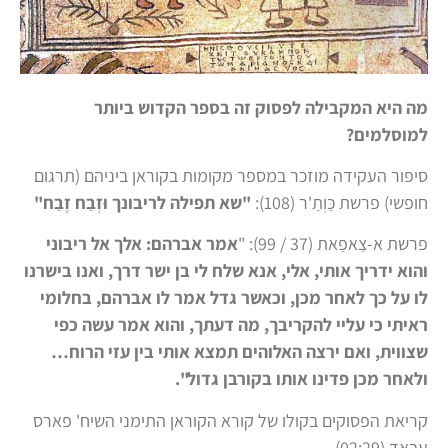
מה היא המקבילה לפסוק זה בספר הקדוש ביותר
למוסלמים?
סיפור העקידה מוזכר במספר מקומות בקוראן ביניהם (תרגום
חופשי) פרשת כַּוְתַ'ר (108):
"שא תפילה לריבונך וּזְבַח זֶבַח"
פרשת א-צַאפַאת (37 / 99): "
אמר אברהם: אלך אל ריבוני
והוא ידריך אותי, אלי, אנא שלח לי בן ישר דרך, ואנו בישרנו
לו על כך לאחר מכן, וכאשר גדל אמר לו אברהם, בחלומי
ראיתי כי עליי להקריבך, מה דעתך, והוא אמר עשה כפי
שצווית, ואם ירצה האלוהים תמצא אותי בין עזי הרוח…
ולאחר מכן פדינו אותו בקורבן גדול".
קריאת הפסוקים בקולו של קורא הקוראן התימני השיח' פארס
עבאד (02:29)