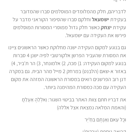
לדבריהם, חלק מהמלומדים המוסלמים סברו שהמדובר
בעקידת
ישמעאל
וחלקם סברו שהסיפור הקוראני מדבר על
עקידת
יצחק
כאשר חלק גדול ממוסרי המסורות המוסלמים
פירשו את העקידה עם ישמעאל.
גם בנוגע למקום העקידה ישנה מחלוקת כאשר הראשונים ציינו
את המסורת שהעביר הפרשן אלקורטובי לפיה ישנן 4 סברות
בנוגע למקום העקידה: 1) מכה, 2) אלמונחר, 3) הר ת'ביר, 4)
באזור א-שאם (הלבנט) במרחק 2 מייל מהר הבית. גם במקרה
דנן רוב הפרשנים רואים במסורת הראשונה המזהה את מקום
העקידה עם מכה כמסורת המהימנה ביותר.
את דבריו חתם צוות האתר בביטוי השגור: וַאלְלַהֻ אַעְלַמֻ
(והאמת המלאה נמצאת אצל אללה)
וכֻּל עַאם וַאַנְתֻם בִּחַ'יְר
קריאה נוספת (ערבית):