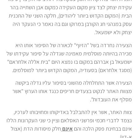
עקידת יצחק לצד ציון מקום העקידה כמקום אבן השתייה בהר
הבית (המקום הקדוש ביותר ליהודים), חלקה השני של התכנית
עסק במנהגי חג הקורבן במרוקו וגם בה נאמר כי הנעקד היה
יצחק ולא ישמעאל.
הצעירה נחרדה בשל "הזיוף" לכאורה של הסיפור אותו היא
מכירה בהיותה מוסלמית מאמינה שגדלה על סיפור עקידתו של
ישמעאל בן אברהם במקום בו נמצא היום "בית אללה אלחראם"
(מסגד אלחראם) בסעודיה, המקום הקדוש ביותר למוסלמים.
הצעירה אשר התחלחלה מהשוני בסיפור עליו גדלה ביקשה
מצוות האתר לנקוט בצעדים חריפים כנגד אותו הערוץ "אשר
מסלף את העובדות".
צוות האתר, אשר אין להתבלבל באדיקותו ומחויבותו לערכיו,
נצמד לדברי חכמי ופרשני האסלאם וציין כי שני העקרונות הללו
אינם בבחינת פסק הלכה והם
אינם
חלק מיסודות הדת (אצול
א-דין).