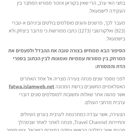
בחצי האי ערב, הרי שאין בקוראן אזכור מפורש המחבר בין
העקידה לישמעאל.
מעבר לכך, פרשנים והוגים מוסלמים בולטים וביניהם א-טברי
(923) ואלקורטובי (1273) כתבו מפורשות כי מדובר ביצחק ולא
בישמעאל.
הסיפור הבא ממחיש בצורה טובה את ההבדל ולפעמים את
המרחק בין מסורות עממיות ואמונות לבין הכתוב בספרי
הדת והמסורת:
לפני מספר שנים פנתה צעירה מצריה אל אחד האתרים
האסלאמיים החשובים ברשת המכונה
fatwa.islamweb.net
אשר מהווה אתר שאלות ותשובות למוסלמים סונים דוברי
ערבית מרחבי העולם.
הצעירה, אשר עבדה כמתרגמת לערבית בערוץ הטיולים
והתיירות Travel Channel, פנתה לאתר לאחר שבמהלך
תכנית אשר בחלקה הראשון עסקה בתיירות בישראל, צויין סיפור