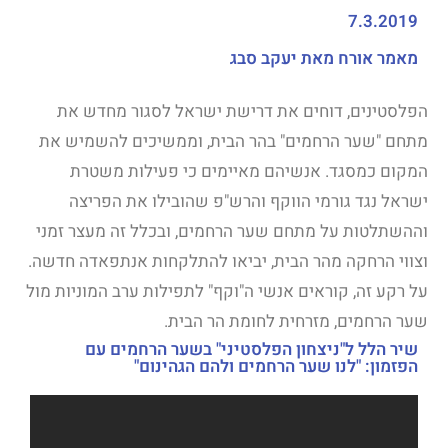
7.3.2019
מאמר אורח מאת יעקב סבג
הפלסטינים, דוחים את דרישת ישראל לסגור מחדש את
מתחם "שער הרחמים" בהר הבית, וממשיכים להשמיש את
המקום כמסגד. אנשיהם מאיימים כי פעילות משטרת
ישראל נגד גורמי הווקף והרש"פ שהובילו את הפריצה
וההשתלטות על מתחם שער הרחמים, ובכלל זה מעצר זמני
וצווי הרחקה מהר הבית, יביאו להתלקחות אנתפאדה חדשה.
על רקע זה, קוראים אנשי ה"וקף" לתפילות ערב המוניות מול
שער הרחמים, מזרחית לחומת הר הבית.
שיר הלל ל"ניצחון הפלסטיני" בשער הרחמים עם
הפזמון: "לנו שער הרחמים ולהם הגהינום"