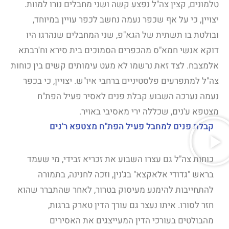
טלמונים, קצין צה"ל נפצע קשה ושני מחבלים נורו למוות.
יצויין, כי על אף שכפר נעמה נחשב לכפר עויין במיוחד,
ובולטת בו תשתית של הגא"פ, שני המחבלים שנהרגו היו
דוקא אנשי חמא"ס מהכפרים הסמוכים בית סירא וח'רבתא
אלמצבח. לצד זאת נרשמו לא מעט עימותים קשים בין כוחות
צה"ל למתפרעים פלסטיניים ברחבי איו"ש. יצויין, כי בכפר
נעמה נערכה השבוע קבלת פנים לאסיר פעיל הפת"ח
מצטפא ע'נים, שכללה ירי מאסיבי באויר.
קבלת פנים למחבל פעיל הפת"ח מצטפא ר'נים
כוחות צה"ל גם עצרו השבוע את זכריא זבידי, מי שעמד
בראש "גדודי אלאקצא" בג'נין, וזכה לחנינה, בתמורה
להתחייבות להימנע מעיסוק בטרור, לאחר שהתברר שהוא
חזר לסורו. איתו נעצר גם עורך הדין טארק ברגות,
מהבולטים בעורכי הדין המעייצגים את האסירים