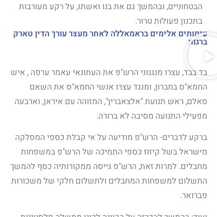
הבטחוניים, ובהמשך גם את בנו ואשתו, על רקע מעורבות
בתכנון פעולות טרור.
עימותים אלימים בראמאללה לאחר מעצר עורך הדין טארק
ברגות
בד בבד, עצרו מנגנוני הרש"פ את העתונאי עאמר ערפה , איש
החמא"ס בחברון, ומנגד עצרו אנשי החמא"ס את השאם
סאלם, ראש תנועת "אלצאברין", המזוהה עם איראן, וארבעה
מפעילי התנועה מסיבה לא ברורה.
ברקע לדברים- הרש"פ מודיעה על אי קבלת כספי המסלקה
מישראל בשל קיזוז כספי התמיכה של הרש"פ במשפחות
מחבלים. למרות זאת, הרש"פ גייסה ממקורותיה כסף להמשך
התשלום למשפחות המחבלים ולתשלום חלקי של משכורות
פברואר.