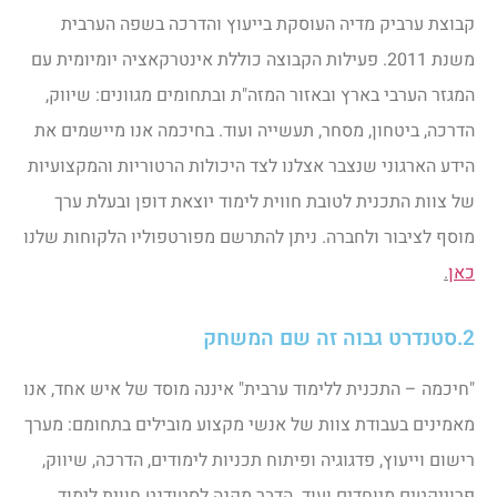
קבוצת ערביק מדיה העוסקת בייעוץ והדרכה בשפה הערבית
משנת 2011. פעילות הקבוצה כוללת אינטרקאציה יומיומית עם
המגזר הערבי בארץ ובאזור המזה"ת ובתחומים מגוונים: שיווק,
הדרכה, ביטחון, מסחר, תעשייה ועוד. בחיכמה אנו מיישמים את
הידע הארגוני שנצבר אצלנו לצד היכולות הרטוריות והמקצועיות
של צוות התכנית לטובת חווית לימוד יוצאת דופן ובעלת ערך
מוסף לציבור ולחברה. ניתן להתרשם מפורטפוליו הלקוחות שלנו
כאן
.
2.סטנדרט גבוה זה שם המשחק
"חיכמה – התכנית ללימוד ערבית" איננה מוסד של איש אחד, אנו
מאמינים בעבודת צוות של אנשי מקצוע מובילים בתחומם: מערך
רישום וייעוץ, פדגוגיה ופיתוח תכניות לימודים, הדרכה, שיווק,
פרוייקטים מיוחדים ועוד. הדבר מקנה לסטודנט חווית לימוד