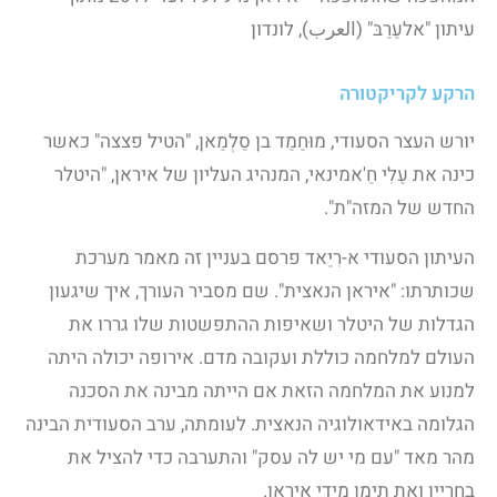
עיתון "אלעַרַבּ" (العرب), לונדון
הרקע לקריקטורה
יורש העצר הסעודי, מוּחַמַד בן סַלְמַאן, "הטיל פצצה" כאשר
כינה את עַלִי חַ'אמינאי, המנהיג העליון של איראן, "היטלר
החדש של המזה"ת".
העיתון הסעודי א-רִיַאד פרסם בעניין זה מאמר מערכת
שכותרתו: "איראן הנאצית". שם מסביר העורך, איך שיגעון
הגדלות של היטלר ושאיפות ההתפשטות שלו גררו את
העולם למלחמה כוללת ועקובה מדם. אירופה יכולה היתה
למנוע את המלחמה הזאת אם הייתה מבינה את הסכנה
הגלומה באידאולוגיה הנאצית. לעומתה, ערב הסעודית הבינה
מהר מאד "עם מי יש לה עסק" והתערבה כדי להציל את
בחריין ואת תימן מידי איראן.