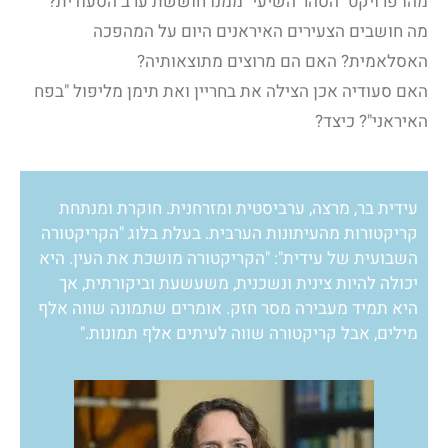
מהו פרויקט "הסהר השיעי" ממנו חוששת ערב הסעודית?
מה חושבים הצעירים האיראנים היום על המהפכה
האסלאמית? האם הם מרוצים מתוצאותיה?
האם סעודיה אכן הצילה את בחריין ואת תימן מליפול "בפח
האיראני"? כיצד?
עידית בר, מרצה, ערביסטית ומזרחנית. חוקרת ומנתחת
קריקטורות מהעיתונות הערבית. בעלת בלוג "הקריקטורה
השבועית של עידית": "הקריקטורה מושכת את העין. היא
יכולה להיות צינית ונשכנית, משעשעת וביקורתית, אך
היא תמיד מעבירה מסר חזק. אומרים שתמונה שווה אלף
מילים, אבל קריקטורה שווה לעיתים אלף תמונות."