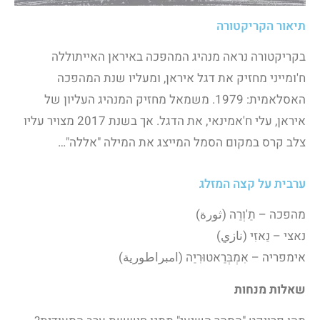
תיאור הקריקטורה
בקריקטורה נראה מנהיג המהפכה באיראן האייתוללה
ח'ומייני מחזיק את דגל איראן, ומעליו שנת המהפכה
האסלאמית: 1979. משמאל מחזיק המנהיג העליון של
איראן, עלי ח'אמינאי, את הדגל. אך בשנת 2017 מצויר עליו
צלב קרס במקום הסמל המייצג את המילה "אללה"…
ערבית על קצה המזלג
מהפכה – תַ'וְרַה (ثورة)
נאצי – נַאזִי (نازي)
אימפריה – אִמְבְּרַאטוּרִיַה (امبراطورية)
שאלות מנחות