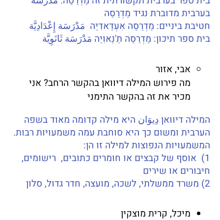
בית ספר בערבית תקשורתית זה מַדְרַסַה: مدرسة
בערבית מדוברת נגיד מַדְרַסֵה
חטיבת ביניים: מַדְרַסַה אִעְדַאדִיַה مَدْرَسَة إِعْدَادِيَّة
בית ספר תיכון: מַדְרַסַה תַ'נַאוִיַה مَدْرَسَة ثَانَوِيَّة
אבי, אזור
מה פירוש המילה דיוואן בהקשר הרחב? אני
מכיר את זה בהקשר התימני
המילה דיוואן دِيوَان היא מילה קדומה מאוד בשפה
הערבית ומשום כך היא סוחבת עמה משמעויות רבות.
המשמעויות הנפוצות למילה זו הן:
1) אוסף של קבצים או חומרים כתובים, רישומים,
חיבורים או שירים
2) משרד ממשלתי, לשכה, מועצה, חדר גדול, סלון
מיכל, קרית מוצקין