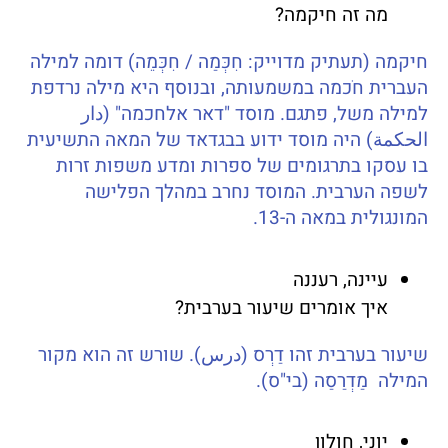
מה זה חיקמה?
חיקמה (תעתיק מדוייק: חִכְּמַה / חִכְּמֵה) דומה למילה
העברית חֹכמה במשמעותה, ובנוסף היא מילה נרדפת
למילה משל, פתגם. מוסד "דאר אלחכמה" (دار
الحكمة) היה מוסד ידוע בבגדאד של המאה התשיעית
בו עסקו בתרגומים של ספרות ומדע משפות זרות
לשפה הערבית. המוסד נחרב במהלך הפלישה
המונגולית במאה ה-13.
עיינה, רעננה
איך אומרים שיעור בערבית?
שיעור בערבית זהו דַרְס (درس). שורש זה הוא מקור
המילה מַדְרַסַה (בי"ס).
יוני, חולון