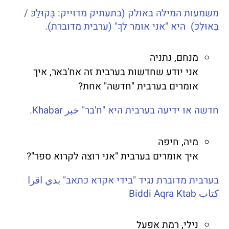
משמעות המילה באולק (בתעתיק מדוייק: בַּקוּלַכּ /
בַּאוּלַכּ) היא "אני אומר לךַ" (ערבית מדוברת).
מנחם, נתניה
אני יודע שחדשות בערבית זה אח'באר, איך
אומרים בערבית "חדשה" אחת?
חדשה או ידיעה בערבית היא "ח'בר" خبر Khabar.
מיה, חיפה
איך אומרים בערבית "אני רוצה לקרוא ספר"?
בערבית מדוברת נגיד "בידי אקרא כתאב" بدي اقرا
كتاب Biddi Aqra Ktab
נילי, רמת אפעל