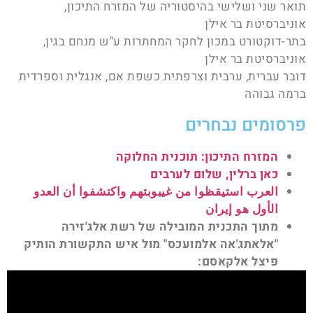
תואר שני ושלישי בהיסטוריה של המזרח התיכון,
אוניברסיטת בר אילן
בתר-דוקטורט במכון לחקר המחתרות ע"ש מנחם בגין,
אוניברסיטת בר אילן
דובר עברית, ערבית וצרפתית כשפת אם, אנגלית וספרדית
ברמה גבוהה
פרסומים נבחרים
המזרח התיכון: תוכנית החלוקה
כאן ברלין, שלום לערבים
العرب استيقظوا من غيبوبتهم واكتشفوا أن العدو
الأول هو إيران
מתוך התכנית המובילה של רשת אלג'זירה
"אלאתג'אה אלמועכס" מול איש התקשורת הותיק
פיצל אלקאסם: